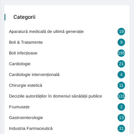
Categorii
Aparatură medicală de ultimă generație
19
Boli & Tratamente
9
Boli infecțioase
195
Cardiologie
21
Cardiologie intervențională
4
Chirurgie estetică
11
Deciziile autorităților în domeniul sănătății publice
131
Frumusețe
2
Gastroenterologie
13
Industria Farmaceutică
31