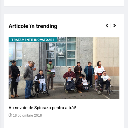
Articole în trending
TRATAMENTE INOVATOARE
BO
Au nevoie de Spinraza pentru a trăi!
Gene
auti
18 octombrie 2018
13