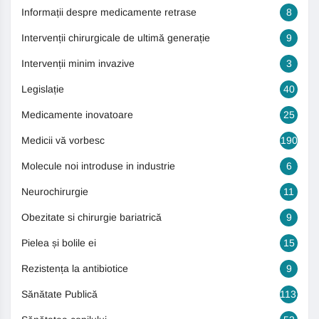
Informații despre medicamente retrase
8
Intervenții chirurgicale de ultimă generație
9
Intervenții minim invazive
3
Legislație
40
Medicamente inovatoare
25
Medicii vă vorbesc
190
Molecule noi introduse in industrie
6
Neurochirurgie
11
Obezitate si chirurgie bariatrică
9
Pielea și bolile ei
15
Rezistența la antibiotice
9
Sănătate Publică
1131