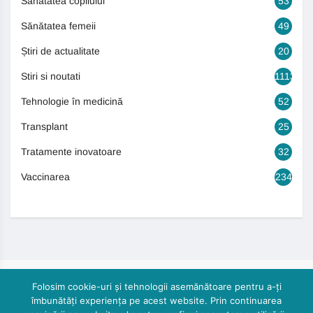
Sănătatea copilului
53
Sănătatea femeii
49
Știri de actualitate
20
Stiri si noutati
1113
Tehnologie în medicină
52
Transplant
25
Tratamente inovatoare
32
Vaccinarea
234
Folosim cookie-uri și tehnologii asemănătoare pentru a-ți
îmbunătăți experiența pe acest website. Prin continuarea