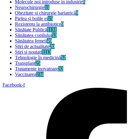
Molecule noi introduse in industrie
6
Neurochirurgie
11
Obezitate si chirurgie bariatrică
9
Pielea și bolile ei
15
Rezistența la antibiotice
9
Sănătate Publică
1131
Sănătatea copilului
53
Sănătatea femeii
49
Știri de actualitate
20
Stiri si noutati
1113
Tehnologie în medicină
52
Transplant
25
Tratamente inovatoare
32
Vaccinarea
234
Facebook-f