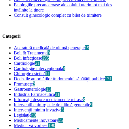
Patologiile precanceroase ale colului uterin tot mai des
întâlnite la tinere
Consult ginecologic complet cu bilet de trimitere
Categorii
Aparatură medicală de ultimă generație
19
Boli & Tratamente
9
Boli infecțioase
195
Cardiologie
21
Cardiologie intervențională
4
Chirurgie estetică
11
Deciziile autorităților în domeniul sănătății publice
131
Frumusețe
2
Gastroenterologie
13
Industria Farmaceutică
31
Informații despre medicamente retrase
8
Intervenții chirurgicale de ultimă generație
9
Intervenții minim invazive
3
Legislație
40
Medicamente inovatoare
25
Medicii vă vorbesc
190