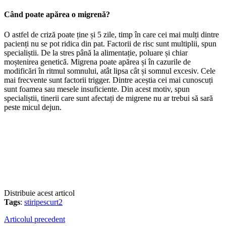
Când poate apărea o migrenă?
O astfel de criză poate ține și 5 zile, timp în care cei mai mulți dintre
pacienți nu se pot ridica din pat. Factorii de risc sunt multiplii, spun
specialiștii. De la stres până la alimentație, poluare și chiar
moștenirea genetică. Migrena poate apărea și în cazurile de
modificări în ritmul somnului, atât lipsa cât și somnul excesiv. Cele
mai frecvente sunt factorii trigger. Dintre aceștia cei mai cunoscuți
sunt foamea sau mesele insuficiente. Din acest motiv, spun
specialiștii, tinerii care sunt afectați de migrene nu ar trebui să sară
peste micul dejun.
Distribuie acest articol
Tags
:
stiripescurt2
Articolul precedent