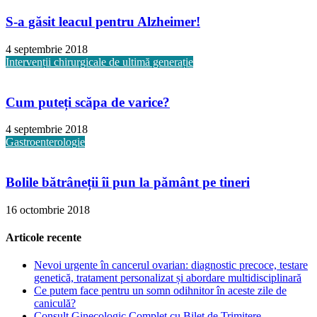
S-a găsit leacul pentru Alzheimer!
4 septembrie 2018
Intervenții chirurgicale de ultimă generație
Cum puteți scăpa de varice?
4 septembrie 2018
Gastroenterologie
Bolile bătrâneții îi pun la pământ pe tineri
16 octombrie 2018
Articole recente
Nevoi urgente în cancerul ovarian: diagnostic precoce, testare
genetică, tratament personalizat și abordare multidisciplinară
Ce putem face pentru un somn odihnitor în aceste zile de
caniculă?
Consult Ginecologic Complet cu Bilet de Trimitere