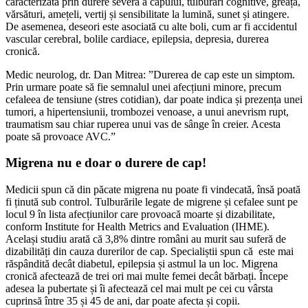
caracterizată prin durere severă a capului, tulburări cognitive, greață,
vărsături, amețeli, vertij și sensibilitate la lumină, sunet și atingere.
De asemenea, deseori este asociată cu alte boli, cum ar fi accidentul
vascular cerebral, bolile cardiace, epilepsia, depresia, durerea
cronică.
Medic neurolog, dr. Dan Mitrea: ”Durerea de cap este un simptom.
Prin urmare poate să fie semnalul unei afecțiuni minore, precum
cefaleea de tensiune (stres cotidian), dar poate indica și prezența unei
tumori, a hipertensiunii, trombozei venoase, a unui anevrism rupt,
traumatism sau chiar ruperea unui vas de sânge în creier. Acesta
poate să provoace AVC.”
Migrena nu e doar o durere de cap!
Medicii spun că din păcate migrena nu poate fi vindecată, însă poată
fi ținută sub control. Tulburările legate de migrene și cefalee sunt pe
locul 9 în lista afecțiunilor care provoacă moarte și dizabilitate,
conform Institute for Health Metrics and Evaluation (IHME).
Același studiu arată că 3,8% dintre români au murit sau suferă de
dizabilități din cauza durerilor de cap. Specialiștii spun că este mai
răspândită decât diabetul, epilepsia și astmul la un loc. Migrena
cronică afectează de trei ori mai multe femei decât bărbați. Începe
adesea la pubertate și îi afectează cel mai mult pe cei cu vârsta
cuprinsă între 35 și 45 de ani, dar poate afecta și copii.