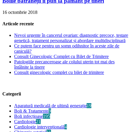
Bolile bătrâneții îi pun la pământ pe tineri
16 octombrie 2018
Articole recente
Nevoi urgente în cancerul ovarian: diagnostic precoce, testare
genetică, tratament personalizat și abordare multidisciplinară
Ce putem face pentru un somn odihnitor în aceste zile de
caniculă?
Consult Ginecologic Complet cu Bilet de Trimitere
Patologiile precanceroase ale colului uterin tot mai des
întâlnite la tinere
Consult ginecologic complet cu bilet de trimitere
Categorii
Aparatură medicală de ultimă generație
19
Boli & Tratamente
9
Boli infecțioase
195
Cardiologie
21
Cardiologie intervențională
4