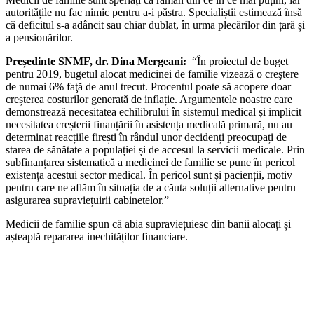
autoritățile nu fac nimic pentru a-i păstra. Specialiștii estimează însă
că deficitul s-a adâncit sau chiar dublat, în urma plecărilor din țară și
a pensionărilor.
Președinte SNMF, dr. Dina Mergeani:
“În proiectul de buget
pentru 2019, bugetul alocat medicinei de familie vizează o creştere
de numai 6% faţă de anul trecut. Procentul poate să acopere doar
creșterea costurilor generată de inflație. Argumentele noastre care
demonstrează necesitatea echilibrului în sistemul medical și implicit
necesitatea creșterii finanțării în asistența medicală primară, nu au
determinat reacțiile firești în rândul unor decidenți preocupați de
starea de sănătate a populației și de accesul la servicii medicale. Prin
subfinanțarea sistematică a medicinei de familie se pune în pericol
existența acestui sector medical. În pericol sunt și pacienții, motiv
pentru care ne aflăm în situația de a căuta soluții alternative pentru
asigurarea supraviețuirii cabinetelor.”
Medicii de familie spun că abia supraviețuiesc din banii alocați și
așteaptă repararea inechităților financiare.