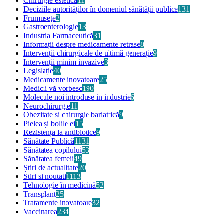
Chirurgie estetică
11
Deciziile autorităților în domeniul sănătății publice
131
Frumusețe
2
Gastroenterologie
13
Industria Farmaceutică
31
Informații despre medicamente retrase
8
Intervenții chirurgicale de ultimă generație
9
Intervenții minim invazive
3
Legislație
40
Medicamente inovatoare
25
Medicii vă vorbesc
190
Molecule noi introduse in industrie
6
Neurochirurgie
11
Obezitate si chirurgie bariatrică
9
Pielea și bolile ei
15
Rezistența la antibiotice
9
Sănătate Publică
1131
Sănătatea copilului
53
Sănătatea femeii
49
Știri de actualitate
20
Stiri si noutati
1113
Tehnologie în medicină
52
Transplant
25
Tratamente inovatoare
32
Vaccinarea
234