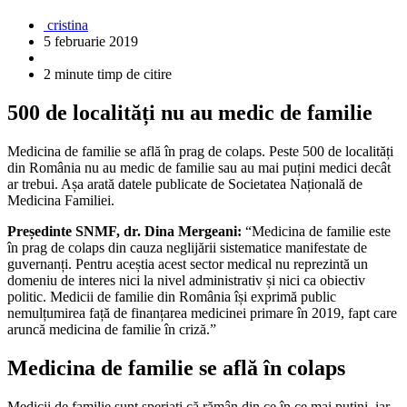
cristina
5 februarie 2019
2 minute timp de citire
500 de localități nu au medic de familie
Medicina de familie se află în prag de colaps. Peste 500 de localități
din România nu au medic de familie sau au mai puțini medici decât
ar trebui. Așa arată datele publicate de Societatea Națională de
Medicina Familiei.
Președinte SNMF, dr. Dina Mergeani:
“Medicina de familie este
în prag de colaps din cauza neglijării sistematice manifestate de
guvernanți. Pentru aceștia acest sector medical nu reprezintă un
domeniu de interes nici la nivel administrativ și nici ca obiectiv
politic. Medicii de familie din România își exprimă public
nemulțumirea față de finanțarea medicinei primare în 2019, fapt care
aruncă medicina de familie în criză.”
Medicina de familie se află în colaps
Medicii de familie sunt speriați că rămân din ce în ce mai puțini, iar