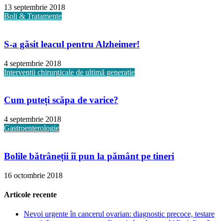
13 septembrie 2018
Boli & Tratamente
S-a găsit leacul pentru Alzheimer!
4 septembrie 2018
Intervenții chirurgicale de ultimă generație
Cum puteți scăpa de varice?
4 septembrie 2018
Gastroenterologie
Bolile bătrâneții îi pun la pământ pe tineri
16 octombrie 2018
Articole recente
Nevoi urgente în cancerul ovarian: diagnostic precoce, testare