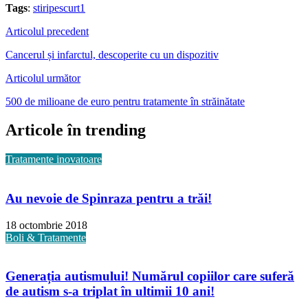
Tags
:
stiripescurt1
Articolul precedent
Cancerul și infarctul, descoperite cu un dispozitiv
Articolul următor
500 de milioane de euro pentru tratamente în străinătate
Articole în trending
Tratamente inovatoare
Au nevoie de Spinraza pentru a trăi!
18 octombrie 2018
Boli & Tratamente
Generația autismului! Numărul copiilor care suferă
de autism s-a triplat în ultimii 10 ani!