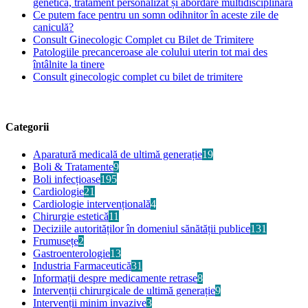
genetică, tratament personalizat și abordare multidisciplinară
Ce putem face pentru un somn odihnitor în aceste zile de
caniculă?
Consult Ginecologic Complet cu Bilet de Trimitere
Patologiile precanceroase ale colului uterin tot mai des
întâlnite la tinere
Consult ginecologic complet cu bilet de trimitere
Categorii
Aparatură medicală de ultimă generație
19
Boli & Tratamente
9
Boli infecțioase
195
Cardiologie
21
Cardiologie intervențională
4
Chirurgie estetică
11
Deciziile autorităților în domeniul sănătății publice
131
Frumusețe
2
Gastroenterologie
13
Industria Farmaceutică
31
Informații despre medicamente retrase
8
Intervenții chirurgicale de ultimă generație
9
Intervenții minim invazive
3