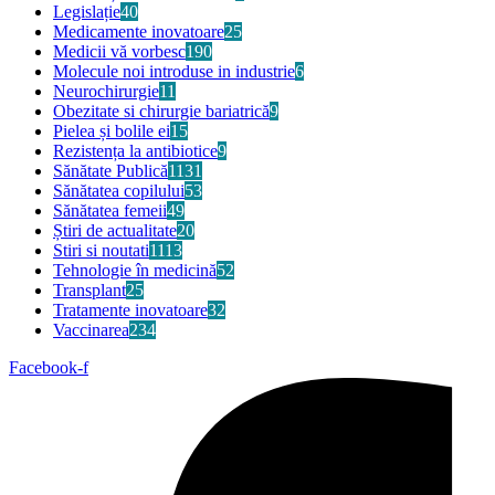
Legislație
40
Medicamente inovatoare
25
Medicii vă vorbesc
190
Molecule noi introduse in industrie
6
Neurochirurgie
11
Obezitate si chirurgie bariatrică
9
Pielea și bolile ei
15
Rezistența la antibiotice
9
Sănătate Publică
1131
Sănătatea copilului
53
Sănătatea femeii
49
Știri de actualitate
20
Stiri si noutati
1113
Tehnologie în medicină
52
Transplant
25
Tratamente inovatoare
32
Vaccinarea
234
Facebook-f