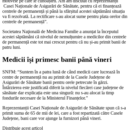
motivele pe care le cunoașteti. Am am discutat cu reprezentanții
Casei Naționale de Asigurări de Sănătate, pentru că ei finanțează
centrele de permanență și până la sfărșitul acestei săptămâni situația
va fi rezolvată. La rectificare s-au alocat sume pentru plata orelor din
centrele de permanență”.
Societatea Naţională de Medicina Familie a anunțat la începutul
acestei săptămâni că nivelul de nemulțumire a medicilor din centrele
de permanență este tot mai crescut pentru că nu și-au primit banii de
patru luni.
Medicii își primesc banii până vineri
SNFM: “Suntem în a patra lună de când medicii care lucrează în
centre de permanență nu au primit de la Casele Județene de
Asigurări de Sănătate banii pentru orele petrecute în gărzi.
Întârzierea este justificată diferit la nivelul fiecărei case județene de
sănătate dar explicația este una singură: nu s-au alocat la timp
fondurile necesare de la Ministerul Finanțelor.”
Reprezentanții Casei Naționale de Asigurări de Sănătate spun că s-a
primit suma de 65 de mii de lei, care a fost repartizată către Casele
Județene, bani care vor ajunge la furnizori până vineri.
Distribuie acest articol