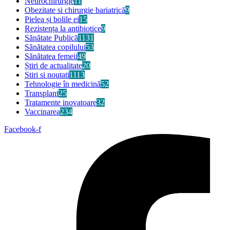
Neurochirurgie
11
Obezitate si chirurgie bariatrică
9
Pielea și bolile ei
15
Rezistența la antibiotice
9
Sănătate Publică
1131
Sănătatea copilului
53
Sănătatea femeii
49
Știri de actualitate
20
Stiri si noutati
1113
Tehnologie în medicină
52
Transplant
25
Tratamente inovatoare
32
Vaccinarea
234
Facebook-f