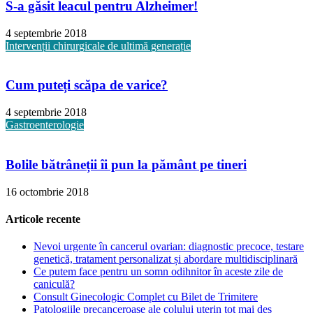
S-a găsit leacul pentru Alzheimer!
4 septembrie 2018
Intervenții chirurgicale de ultimă generație
Cum puteți scăpa de varice?
4 septembrie 2018
Gastroenterologie
Bolile bătrâneții îi pun la pământ pe tineri
16 octombrie 2018
Articole recente
Nevoi urgente în cancerul ovarian: diagnostic precoce, testare
genetică, tratament personalizat și abordare multidisciplinară
Ce putem face pentru un somn odihnitor în aceste zile de
caniculă?
Consult Ginecologic Complet cu Bilet de Trimitere
Patologiile precanceroase ale colului uterin tot mai des