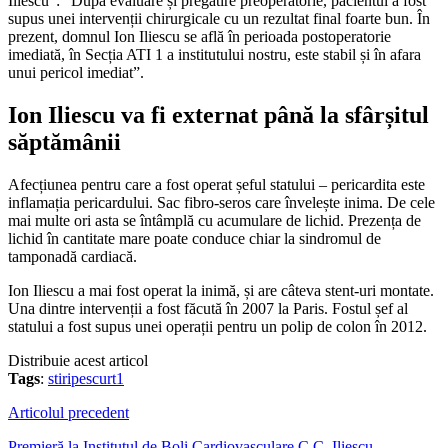
Iliescu”: “După evaluare și pregătire preoperatorie, pacientul a fost
supus unei intervenții chirurgicale cu un rezultat final foarte bun. În
prezent, domnul Ion Iliescu se află în perioada postoperatorie
imediată, în Secția ATI 1 a institutului nostru, este stabil și în afara
unui pericol imediat”.
Ion Iliescu va fi externat până la sfârșitul
săptămânii
Afecțiunea pentru care a fost operat șeful statului – pericardita este
inflamația pericardului. Sac fibro-seros care învelește inima. De cele
mai multe ori asta se întâmplă cu acumulare de lichid. Prezența de
lichid în cantitate mare poate conduce chiar la sindromul de
tamponadă cardiacă.
Ion Iliescu a mai fost operat la inimă, și are câteva stent-uri montate.
Una dintre intervenții a fost făcută în 2007 la Paris. Fostul șef al
statului a fost supus unei operații pentru un polip de colon în 2012.
Distribuie acest articol
Tags
:
stiripescurt1
Articolul precedent
Premieră la Institutul de Boli Cardiovasculare C.C. Iliescu