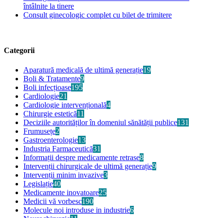
întâlnite la tinere
Consult ginecologic complet cu bilet de trimitere
Categorii
Aparatură medicală de ultimă generație
19
Boli & Tratamente
9
Boli infecțioase
195
Cardiologie
21
Cardiologie intervențională
4
Chirurgie estetică
11
Deciziile autorităților în domeniul sănătății publice
131
Frumusețe
2
Gastroenterologie
13
Industria Farmaceutică
31
Informații despre medicamente retrase
8
Intervenții chirurgicale de ultimă generație
9
Intervenții minim invazive
3
Legislație
40
Medicamente inovatoare
25
Medicii vă vorbesc
190
Molecule noi introduse in industrie
6