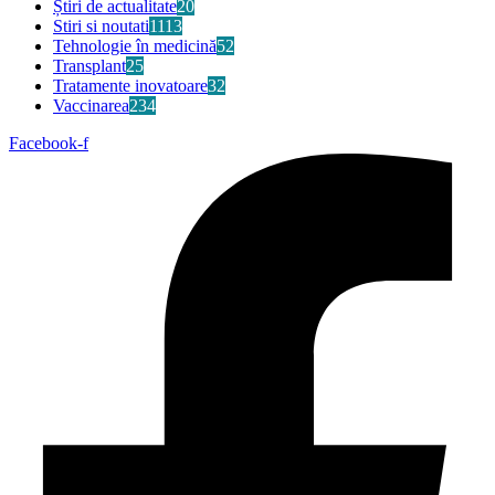
Știri de actualitate
20
Stiri si noutati
1113
Tehnologie în medicină
52
Transplant
25
Tratamente inovatoare
32
Vaccinarea
234
Facebook-f