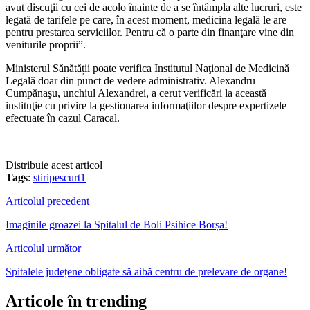
avut discuţii cu cei de acolo înainte de a se întâmpla alte lucruri, este
legată de tarifele pe care, în acest moment, medicina legală le are
pentru prestarea serviciilor. Pentru că o parte din finanţare vine din
veniturile proprii”.
Ministerul Sănătății poate verifica Institutul Naţional de Medicină
Legală doar din punct de vedere administrativ. Alexandru
Cumpănaşu, unchiul Alexandrei, a cerut verificări la această
instituţie cu privire la gestionarea informaţiilor despre expertizele
efectuate în cazul Caracal.
Distribuie acest articol
Tags
:
stiripescurt1
Articolul precedent
Imaginile groazei la Spitalul de Boli Psihice Borșa!
Articolul următor
Spitalele județene obligate să aibă centru de prelevare de organe!
Articole în trending