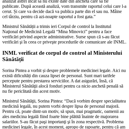
analizat astfel încât să nu existe date din anchetă care să fie
publicate. După această analiză, vom transmite raportul celui care l-a
cerut. Și care va decide dacă va publica parte din el sau nu. Mâine
cel târziu, pentru că azi-noapte raportul a fost gata.”
Ministrul Sănătății a trimis ieri Corpul de control la Institutul
Naţional de Medicină Legală “Mina Minovici” pentru a face
verificări privind aspecte administrative. Surse spun că s-au făcut
verificări şi în ceea ce priveşte procedurile de comunicare ale INML.
INML verificat de corpul de control al Ministerului
Sănătății
Sorina Pintea a vorbit și despre problemele medicinei legale. Aici nu
există dificultăți din cauza lipsei de personal. Sunt mari tarifele
percepute pentru prestarea serviciilor. A dat asigurări, însă, că
Ministerul Sănătăţii alocă fonduri pentru ca nicio anchetă penală să
nu fie periclitată din acest motiv.
Ministrul Sănătăţii, Sorina Pintea: “Dacă vorbim despre specialitatea
medicină legală, nu putem vorbi despre lipsa de personal majoră.
Pentru că, poate dintr-un motiv, să spun, mai pragmatic, oamenii au
ales medicina legală fiind foarte bine plătită înainte de majorarea
salariilor. S-au făcut paşi importanţi şi în zona respectivă. Problema
medicinei legale, în acest moment, apropo de rapoarte, pentru că am