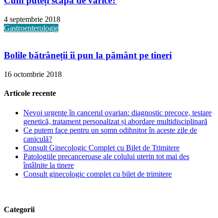
Cum puteți scăpa de varice?
4 septembrie 2018
Gastroenterologie
Bolile bătrâneții îi pun la pământ pe tineri
16 octombrie 2018
Articole recente
Nevoi urgente în cancerul ovarian: diagnostic precoce, testare
genetică, tratament personalizat și abordare multidisciplinară
Ce putem face pentru un somn odihnitor în aceste zile de
caniculă?
Consult Ginecologic Complet cu Bilet de Trimitere
Patologiile precanceroase ale colului uterin tot mai des
întâlnite la tinere
Consult ginecologic complet cu bilet de trimitere
Categorii