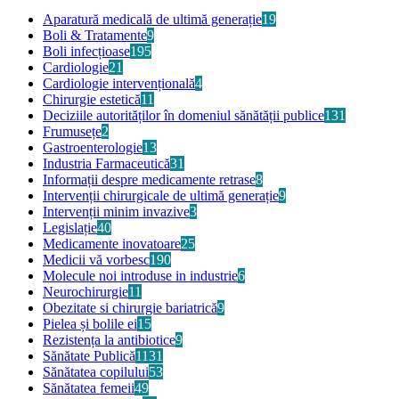
Aparatură medicală de ultimă generație
19
Boli & Tratamente
9
Boli infecțioase
195
Cardiologie
21
Cardiologie intervențională
4
Chirurgie estetică
11
Deciziile autorităților în domeniul sănătății publice
131
Frumusețe
2
Gastroenterologie
13
Industria Farmaceutică
31
Informații despre medicamente retrase
8
Intervenții chirurgicale de ultimă generație
9
Intervenții minim invazive
3
Legislație
40
Medicamente inovatoare
25
Medicii vă vorbesc
190
Molecule noi introduse in industrie
6
Neurochirurgie
11
Obezitate si chirurgie bariatrică
9
Pielea și bolile ei
15
Rezistența la antibiotice
9
Sănătate Publică
1131
Sănătatea copilului
53
Sănătatea femeii
49