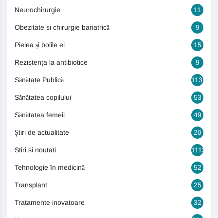
Neurochirurgie
11
Obezitate si chirurgie bariatrică
9
Pielea și bolile ei
15
Rezistența la antibiotice
9
Sănătate Publică
1131
Sănătatea copilului
53
Sănătatea femeii
49
Știri de actualitate
20
Stiri si noutati
1113
Tehnologie în medicină
52
Transplant
25
Tratamente inovatoare
32