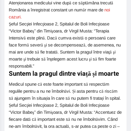
Atenționarea medicului vine după ce săptămâna trecută
România a înregistrat constant un număr mare de
noi
cazuri.
Şeful Secţiei Infecţioase 2, Spitalul de Boli Infecţioase
“Victor Babeş” din Timişoara, dr Virgil Musta: “Terapia
Intensivă este plină. Dacă cumva există o persoană care
face formă severă şi se decompensează, de asemenea, nu
mai are unde să fie tratată. Suntem la pragul între viaţă şi
moarte şi trebuie să înţelegem acest lucru şi să fim foarte
responsabili.”
Suntem la pragul dintre viață și moarte
Medicul spune că este foarte important să respectăm
regulile pentru a nu ne îmbolnăvi. Și asta pentru că riscăm
să ajungem în situația în care să nu putem fi tratați în spital.
Şeful Secţiei Infecţioase 2, Spitalul de Boli Infecţioase
“Victor Babeş” din Timişoara, dr Virgil Musta: “Accentuez de
fiecare dată că important este să nu ne îmbolnăvim. Când
ne-am îmbolnăvit, la ora actuală, s-ar putea ca peste o zi –