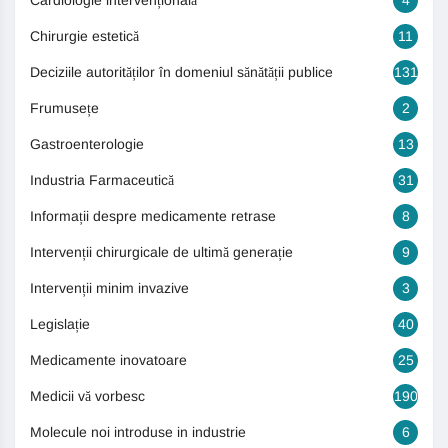
Cardiologie intervențională
4
Chirurgie estetică
11
Deciziile autorităților în domeniul sănătății publice
131
Frumusețe
2
Gastroenterologie
13
Industria Farmaceutică
31
Informații despre medicamente retrase
8
Intervenții chirurgicale de ultimă generație
9
Intervenții minim invazive
3
Legislație
40
Medicamente inovatoare
25
Medicii vă vorbesc
190
Molecule noi introduse in industrie
6