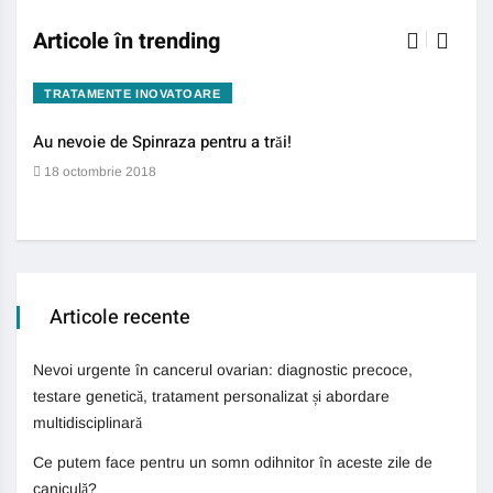
Articole în trending
TRATAMENTE INOVATOARE
BO
Au nevoie de Spinraza pentru a trăi!
Gene
auti
18 octombrie 2018
13 
Articole recente
Nevoi urgente în cancerul ovarian: diagnostic precoce,
testare genetică, tratament personalizat și abordare
multidisciplinară
Ce putem face pentru un somn odihnitor în aceste zile de
caniculă?