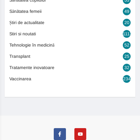
Sănătatea copilului
53
Sănătatea femeii
49
Știri de actualitate
20
Stiri si noutati
1113
Tehnologie în medicină
52
Transplant
25
Tratamente inovatoare
32
Vaccinarea
234