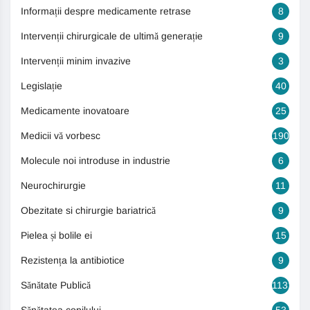
Informații despre medicamente retrase
8
Intervenții chirurgicale de ultimă generație
9
Intervenții minim invazive
3
Legislație
40
Medicamente inovatoare
25
Medicii vă vorbesc
190
Molecule noi introduse in industrie
6
Neurochirurgie
11
Obezitate si chirurgie bariatrică
9
Pielea și bolile ei
15
Rezistența la antibiotice
9
Sănătate Publică
1131