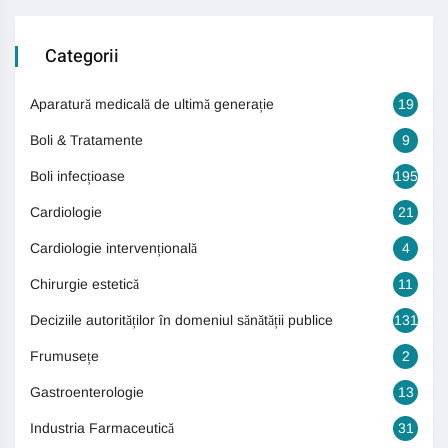
Categorii
Aparatură medicală de ultimă generație
19
Boli & Tratamente
9
Boli infecțioase
195
Cardiologie
21
Cardiologie intervențională
4
Chirurgie estetică
11
Deciziile autorităților în domeniul sănătății publice
131
Frumusețe
2
Gastroenterologie
13
Industria Farmaceutică
31