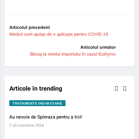
Articolul precedent
Medicii sunt ajutați de o aplicație pentru COVID 19
Articolul următor
Blocaj la nivelul importului în cazul Euthyrox
Articole în trending
TRATAMENTE INOVATOARE
BO
Au nevoie de Spinraza pentru a trăi!
Gene
auti
18 octombrie 2018
13 