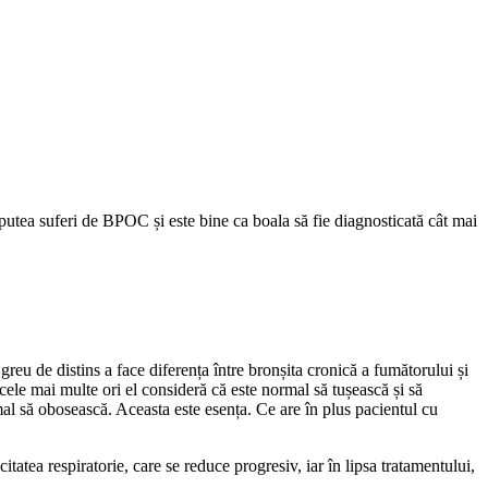
 putea suferi de BPOC și este bine ca boala să fie diagnosticată cât mai
u de distins a face diferența între bronșita cronică a fumătorului și
le mai multe ori el consideră că este normal să tușească și să
mal să obosească. Aceasta este esența. Ce are în plus pacientul cu
tea respiratorie, care se reduce progresiv, iar în lipsa tratamentului,