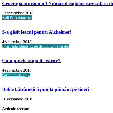
Generația autismului! Numărul copiilor care suferă de 
13 septembrie 2018
Boli & Tratamente
S-a găsit leacul pentru Alzheimer!
4 septembrie 2018
Intervenții chirurgicale de ultimă generație
Cum puteți scăpa de varice?
4 septembrie 2018
Gastroenterologie
Bolile bătrâneții îi pun la pământ pe tineri
16 octombrie 2018
Articole recente