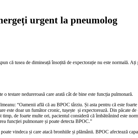
ă mergeți urgent la pneumolog
spun că tusea de dimineață însoțită de expectorație nu este normală. Ați
te o testare nedureroasă care arată cât de bine este funcția pulmonară.
anu: “Oamenii află că au BPOC târziu. Și asta pentru că este foarte gre
 este doar un fumător cronic, tușește și expectorează. Din păcate de ce
st timp, de foarte multe ori, pacientul consideră că îmbătrânind este nor
tarea funcției pulmonare și poate detecta BPOC.”
ate vindeca și care atacă bronhiile și plămânii. BPOC afectează capacita