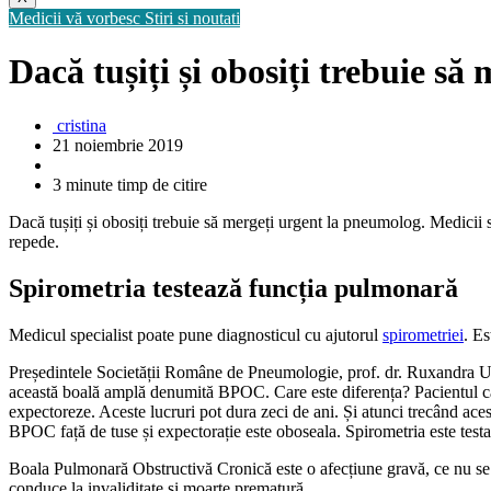
Medicii vă vorbesc
Stiri si noutati
Dacă tușiți și obosiți trebuie s
cristina
21 noiembrie 2019
3 minute timp de citire
Dacă tușiți și obosiți trebuie să mergeți urgent la pneumolog. Medicii 
repede.
Spirometria testează funcția pulmonară
Medicul specialist poate pune diagnosticul cu ajutorul
spirometriei
. Es
Președintele Societății Române de Pneumologie, prof. dr. Ruxandra Ulme
această boală amplă denumită BPOC. Care este diferența? Pacientul care
expectoreze. Aceste lucruri pot dura zeci de ani. Și atunci trecând ace
BPOC față de tuse și expectorație este oboseala. Spirometria este tes
Boala Pulmonară Obstructivă Cronică este o afecțiune gravă, ce nu se po
conduce la invaliditate și moarte prematură.