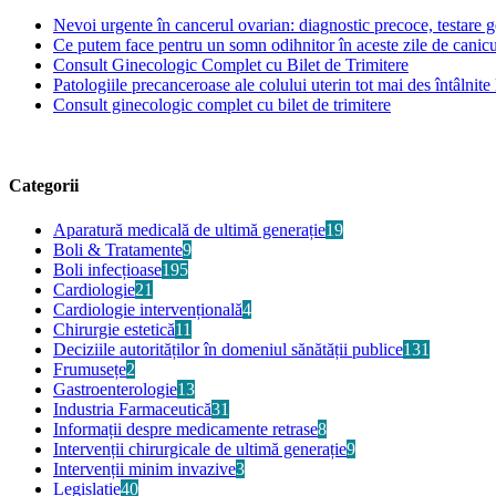
Nevoi urgente în cancerul ovarian: diagnostic precoce, testare ge
Ce putem face pentru un somn odihnitor în aceste zile de canic
Consult Ginecologic Complet cu Bilet de Trimitere
Patologiile precanceroase ale colului uterin tot mai des întâlnite 
Consult ginecologic complet cu bilet de trimitere
Categorii
Aparatură medicală de ultimă generație
19
Boli & Tratamente
9
Boli infecțioase
195
Cardiologie
21
Cardiologie intervențională
4
Chirurgie estetică
11
Deciziile autorităților în domeniul sănătății publice
131
Frumusețe
2
Gastroenterologie
13
Industria Farmaceutică
31
Informații despre medicamente retrase
8
Intervenții chirurgicale de ultimă generație
9
Intervenții minim invazive
3
Legislație
40