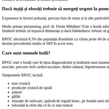
Dacă tușiți și obosiți trebuie să mergeți urgent la pn
Expunerea la factori poluanți, precum fum de tutun și la alte particulel
Medic primar pneumolog, prof. dr. Florin Mihălțan:“Este o boală subdian
fumători trebuie să tușească dimineața și dacă îmbătrânesc trebuie să gâ
BPOC afectează 8.3% din populația României cu vârsta peste 40 de ani
derulat precedentul studiu al SRP în acest sens.
Care sunt semnele bolii?
BPOC este o boală care în lipsa diagnosticării și instituirii unui trat
asociate, precum: boli cardiovasculare, diabet zaharat, hipertensiune a
Simptomele BPOC includ:
tuse cronică
producție cronică de spută
șuierat
gâfâit
senzație de sufocare, apărută de regulă brusc, pe fondul unei ob
toleranță la efort din ce în ce mai redusă