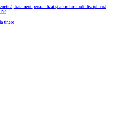
netică, tratament personalizat și abordare multidisciplinară
ulă?
la tinere