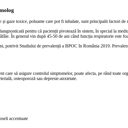
eumolog
e și gaze toxice, poluante care pot fi inhalate, sunt principalii factori d
gnosticată pentru că pacienții pivotează în sistem, în special la medicu
fâie. În general vin după 45-50 de ani când funcția respiratorie este foa
, potrivit Studiului de prevalență a BPOC în România 2019. Prevalența 
ament care să asigure controlul simptomelor, poate afecta, pe rând toate 
rterială, osteoporoză sau depresie-anxietate.
oseli accentuate