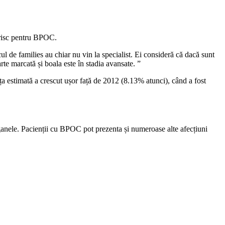
e risc pentru BPOC.
l de families au chiar nu vin la specialist. Ei consideră că dacă sunt
rte marcată și boala este în stadia avansate. ”
estimată a crescut ușor față de 2012 (8.13% atunci), când a fost
organele. Pacienții cu BPOC pot prezenta și numeroase alte afecțiuni