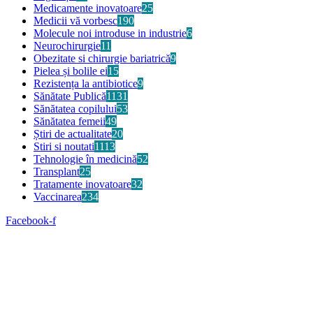
Medicamente inovatoare
25
Medicii vă vorbesc
190
Molecule noi introduse in industrie
6
Neurochirurgie
11
Obezitate si chirurgie bariatrică
9
Pielea și bolile ei
15
Rezistența la antibiotice
9
Sănătate Publică
1131
Sănătatea copilului
53
Sănătatea femeii
49
Știri de actualitate
20
Stiri si noutati
1113
Tehnologie în medicină
52
Transplant
25
Tratamente inovatoare
32
Vaccinarea
234
Facebook-f