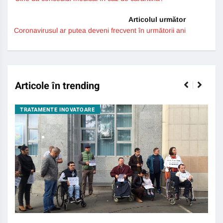
Articolul următor
Coronavirusul ar putea deveni frecvent în următorii ani
Articole în trending
TRATAMENTE INOVATOARE
BO