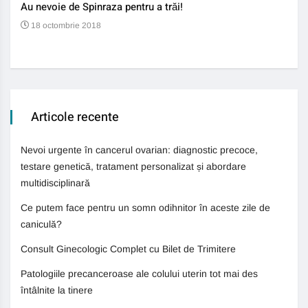
Au nevoie de Spinraza pentru a trăi!
Gene
auti
18 octombrie 2018
13
Articole recente
Nevoi urgente în cancerul ovarian: diagnostic precoce,
testare genetică, tratament personalizat și abordare
multidisciplinară
Ce putem face pentru un somn odihnitor în aceste zile de
caniculă?
Consult Ginecologic Complet cu Bilet de Trimitere
Patologiile precanceroase ale colului uterin tot mai des
întâlnite la tinere