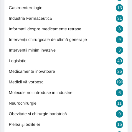
Gastroenterologie
13
Industria Farmaceutică
31
Informații despre medicamente retrase
8
Intervenții chirurgicale de ultimă generație
9
Intervenții minim invazive
3
Legislație
40
Medicamente inovatoare
25
Medicii vă vorbesc
190
Molecule noi introduse in industrie
6
Neurochirurgie
11
Obezitate si chirurgie bariatrică
9
Pielea și bolile ei
15