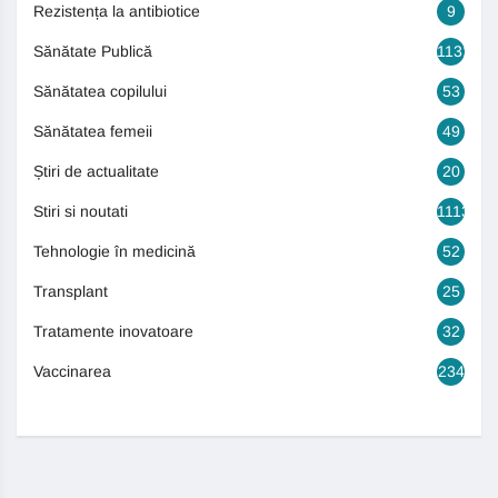
Rezistența la antibiotice
9
Sănătate Publică
1131
Sănătatea copilului
53
Sănătatea femeii
49
Știri de actualitate
20
Stiri si noutati
1113
Tehnologie în medicină
52
Transplant
25
Tratamente inovatoare
32
Vaccinarea
234