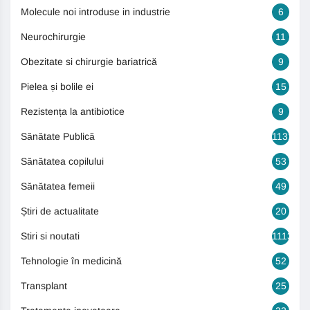
Molecule noi introduse in industrie
6
Neurochirurgie
11
Obezitate si chirurgie bariatrică
9
Pielea și bolile ei
15
Rezistența la antibiotice
9
Sănătate Publică
1131
Sănătatea copilului
53
Sănătatea femeii
49
Știri de actualitate
20
Stiri si noutati
1113
Tehnologie în medicină
52
Transplant
25