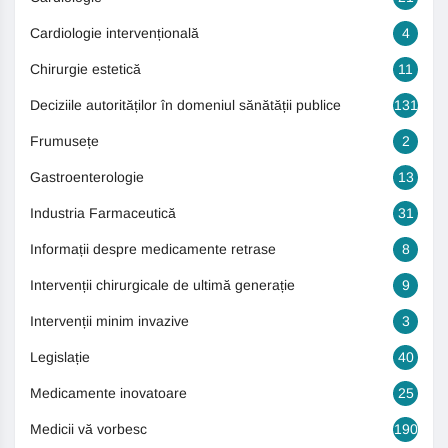
Cardiologie intervențională
4
Chirurgie estetică
11
Deciziile autorităților în domeniul sănătății publice
131
Frumusețe
2
Gastroenterologie
13
Industria Farmaceutică
31
Informații despre medicamente retrase
8
Intervenții chirurgicale de ultimă generație
9
Intervenții minim invazive
3
Legislație
40
Medicamente inovatoare
25
Medicii vă vorbesc
190