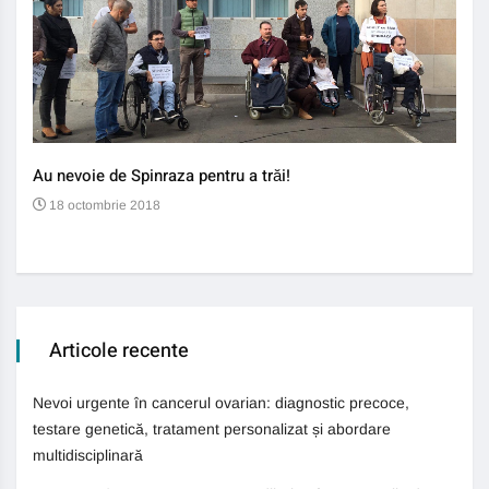
Au nevoie de Spinraza pentru a trăi!
Gene
auti
18 octombrie 2018
13
Articole recente
Nevoi urgente în cancerul ovarian: diagnostic precoce,
testare genetică, tratament personalizat și abordare
multidisciplinară