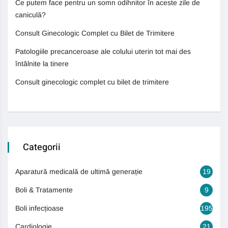
Ce putem face pentru un somn odihnitor în aceste zile de
caniculă?
Consult Ginecologic Complet cu Bilet de Trimitere
Patologiile precanceroase ale colului uterin tot mai des
întâlnite la tinere
Consult ginecologic complet cu bilet de trimitere
Categorii
Aparatură medicală de ultimă generație
19
Boli & Tratamente
9
Boli infecțioase
195
Cardiologie
21