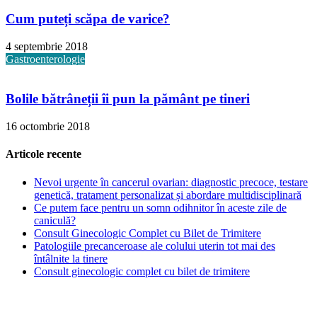
Cum puteți scăpa de varice?
4 septembrie 2018
Gastroenterologie
Bolile bătrâneții îi pun la pământ pe tineri
16 octombrie 2018
Articole recente
Nevoi urgente în cancerul ovarian: diagnostic precoce, testare
genetică, tratament personalizat și abordare multidisciplinară
Ce putem face pentru un somn odihnitor în aceste zile de
caniculă?
Consult Ginecologic Complet cu Bilet de Trimitere
Patologiile precanceroase ale colului uterin tot mai des
întâlnite la tinere
Consult ginecologic complet cu bilet de trimitere