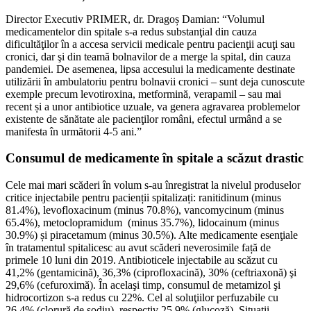
Director Executiv PRIMER, dr. Dragoș Damian: “Volumul
medicamentelor din spitale s-a redus substanţial din cauza
dificultăţilor în a accesa servicii medicale pentru pacienţii acuţi sau
cronici, dar şi din teamă bolnavilor de a merge la spital, din cauza
pandemiei. De asemenea, lipsa accesului la medicamente destinate
utilizării în ambulatoriu pentru bolnavii cronici – sunt deja cunoscute
exemple precum levotiroxina, metformină, verapamil – sau mai
recent și a unor antibiotice uzuale, va genera agravarea problemelor
existente de sănătate ale pacienţilor români, efectul urmând a se
manifesta în următorii 4-5 ani.”
Consumul de medicamente în spitale a scăzut drastic
Cele mai mari scăderi în volum s-au înregistrat la nivelul produselor
critice injectabile pentru pacienții spitalizați: ranitidinum (minus
81.4%), levofloxacinum (minus 70.8%), vancomycinum (minus
65.4%), metoclopramidum (minus 35.7%), lidocainum (minus
30.9%) și piracetamum (minus 30.5%). Alte medicamente esenţiale
în tratamentul spitalicesc au avut scăderi neverosimile față de
primele 10 luni din 2019. Antibioticele injectabile au scăzut cu
41,2% (gentamicină), 36,3% (ciprofloxacină), 30% (ceftriaxonă) şi
29,6% (cefuroximă). În acelaşi timp, consumul de metamizol şi
hidrocortizon s-a redus cu 22%. Cel al soluţiilor perfuzabile cu
26,4% (clorură de sodiu), respectiv 25,9% (glucoză). Situaţii