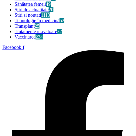
Sănătatea femeii
49
Știri de actualitate
20
Stiri si noutati
1113
Tehnologie în medicină
52
Transplant
25
Tratamente inovatoare
32
Vaccinarea
234
Facebook-f