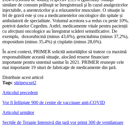
similare de consum prăbuşit se înregistrează şi în cazul analgezicelor
injectabile, a anestezicelor şi a relaxantelor musculare. O situație la
fel de gravă este și cea a medicamentelor oncologice din spitale și
ambulatorii de specialitate. Volumul acestora s-a redus cu peste 10%,
potrivit datelor Cegedim. Astfel, medicamente vitale pentru pacienții
cu afecțiuni oncologice au înregistrat scăderi semnificative. De
exemplu, doxorubicină (minus 43,6%), gemcitabina (minus 37,2%),
etoposidum (minus 35,4%) și cisplatin (minus 28,6%).
În acest context, PRIMER solicită autorităţilor să trateze cu maximă
responsabilitate această situaţie, alocând resurse financiare
importante pentru sistemul sanitar în 2021. PRIMER reuneşte cele
mai importante 19 situri de fabricaţie de medicamente din ţară.
Distribuie acest articol
Tags
:
stiripescurt2
Articolul precedent
Vor fi înființate 900 de centre de vaccinare anti-COVID
Articolul următor
Secțiile de Terapie Intensivă din țară vor primi 300 de ventilatoare