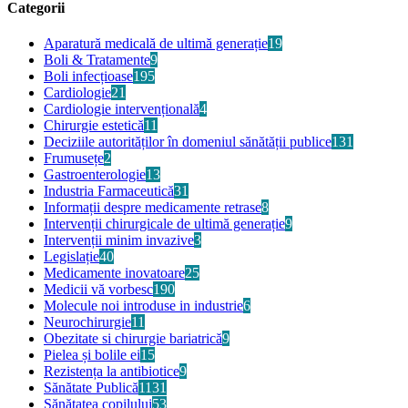
Categorii
Aparatură medicală de ultimă generație
19
Boli & Tratamente
9
Boli infecțioase
195
Cardiologie
21
Cardiologie intervențională
4
Chirurgie estetică
11
Deciziile autorităților în domeniul sănătății publice
131
Frumusețe
2
Gastroenterologie
13
Industria Farmaceutică
31
Informații despre medicamente retrase
8
Intervenții chirurgicale de ultimă generație
9
Intervenții minim invazive
3
Legislație
40
Medicamente inovatoare
25
Medicii vă vorbesc
190
Molecule noi introduse in industrie
6
Neurochirurgie
11
Obezitate si chirurgie bariatrică
9
Pielea și bolile ei
15
Rezistența la antibiotice
9
Sănătate Publică
1131
Sănătatea copilului
53