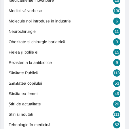
Medicamente inovatoare
25
Medicii vă vorbesc
190
Molecule noi introduse in industrie
6
Neurochirurgie
11
Obezitate si chirurgie bariatrică
9
Pielea și bolile ei
15
Rezistența la antibiotice
9
Sănătate Publică
1131
Sănătatea copilului
53
Sănătatea femeii
49
Știri de actualitate
20
Stiri si noutati
1113
Tehnologie în medicină
52