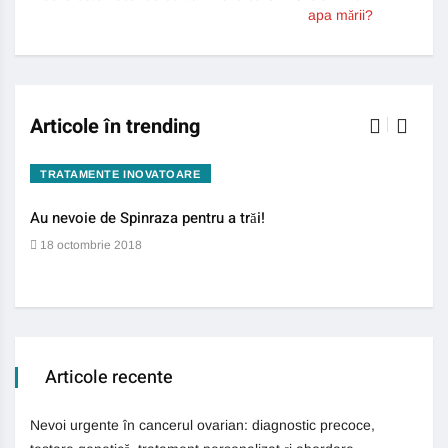
apa mării?
Articole în trending
TRATAMENTE INOVATOARE
BO
Au nevoie de Spinraza pentru a trăi!
Gene
auti
18 octombrie 2018
13 
Articole recente
Nevoi urgente în cancerul ovarian: diagnostic precoce,