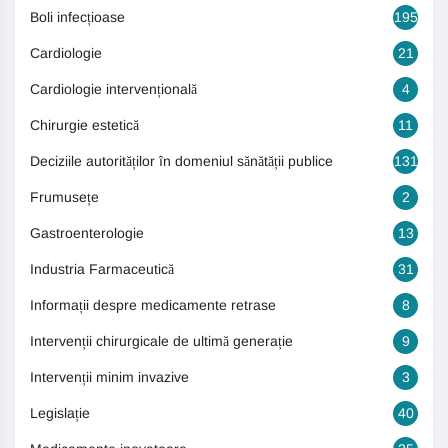
Boli infecțioase
195
Cardiologie
21
Cardiologie intervențională
4
Chirurgie estetică
11
Deciziile autorităților în domeniul sănătății publice
131
Frumusețe
2
Gastroenterologie
13
Industria Farmaceutică
31
Informații despre medicamente retrase
8
Intervenții chirurgicale de ultimă generație
9
Intervenții minim invazive
3
Legislație
40