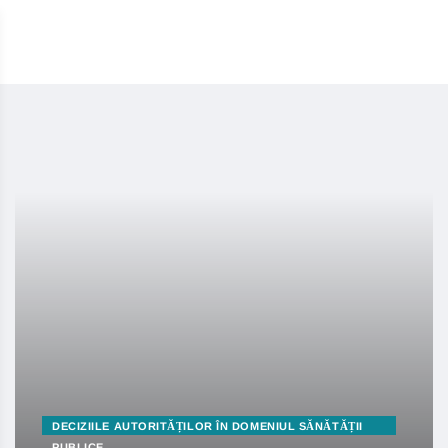
DECIZIILE AUTORITĂȚILOR ÎN DOMENIUL SĂNĂTĂȚII
PUBLICE