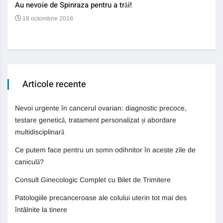
Au nevoie de Spinraza pentru a trăi!
Gene
auti
18 octombrie 2018
13
Articole recente
Nevoi urgente în cancerul ovarian: diagnostic precoce,
testare genetică, tratament personalizat și abordare
multidisciplinară
Ce putem face pentru un somn odihnitor în aceste zile de
caniculă?
Consult Ginecologic Complet cu Bilet de Trimitere
Patologiile precanceroase ale colului uterin tot mai des
întâlnite la tinere