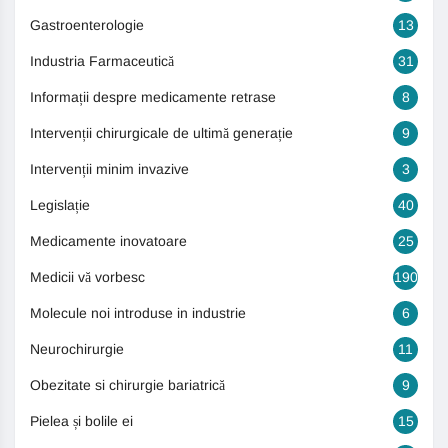
Gastroenterologie
13
Industria Farmaceutică
31
Informații despre medicamente retrase
8
Intervenții chirurgicale de ultimă generație
9
Intervenții minim invazive
3
Legislație
40
Medicamente inovatoare
25
Medicii vă vorbesc
190
Molecule noi introduse in industrie
6
Neurochirurgie
11
Obezitate si chirurgie bariatrică
9
Pielea și bolile ei
15