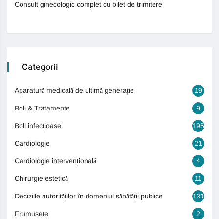
Consult ginecologic complet cu bilet de trimitere
Categorii
Aparatură medicală de ultimă generație
19
Boli & Tratamente
9
Boli infecțioase
195
Cardiologie
21
Cardiologie intervențională
4
Chirurgie estetică
11
Deciziile autorităților în domeniul sănătății publice
131
Frumusețe
2