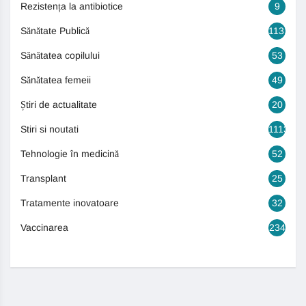
Rezistența la antibiotice
9
Sănătate Publică
1131
Sănătatea copilului
53
Sănătatea femeii
49
Știri de actualitate
20
Stiri si noutati
1113
Tehnologie în medicină
52
Transplant
25
Tratamente inovatoare
32
Vaccinarea
234