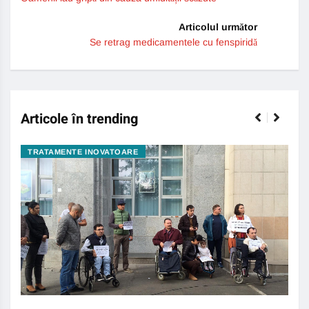
Articolul următor
Se retrag medicamentele cu fenspiridă
Articole în trending
TRATAMENTE INOVATOARE
BO