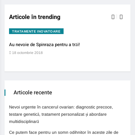
Articole în trending
TRATAMENTE INOVATOARE
BO
Au nevoie de Spinraza pentru a trăi!
Gene
auti
18 octombrie 2018
13 
Articole recente
Nevoi urgente în cancerul ovarian: diagnostic precoce,
testare genetică, tratament personalizat și abordare
multidisciplinară
Ce putem face pentru un somn odihnitor în aceste zile de