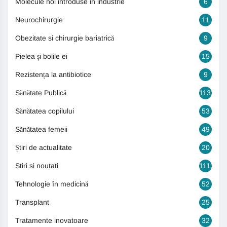
Molecule noi introduse in industrie
6
Neurochirurgie
11
Obezitate si chirurgie bariatrică
9
Pielea și bolile ei
15
Rezistența la antibiotice
9
Sănătate Publică
1131
Sănătatea copilului
53
Sănătatea femeii
49
Știri de actualitate
20
Stiri si noutati
1113
Tehnologie în medicină
52
Transplant
25
Tratamente inovatoare
32