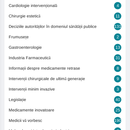
Cardiologie intervențională
4
Chirurgie estetică
11
Deciziile autorităților în domeniul sănătății publice
131
Frumusețe
2
Gastroenterologie
13
Industria Farmaceutică
31
Informații despre medicamente retrase
8
Intervenții chirurgicale de ultimă generație
9
Intervenții minim invazive
3
Legislație
40
Medicamente inovatoare
25
Medicii vă vorbesc
190