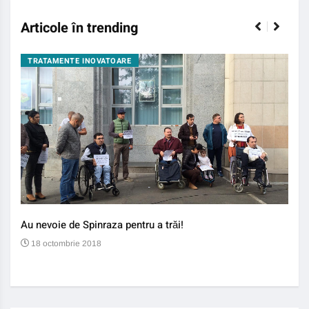
Articole în trending
TRATAMENTE INOVATOARE
BO
Au nevoie de Spinraza pentru a trăi!
Gene
auti
18 octombrie 2018
13