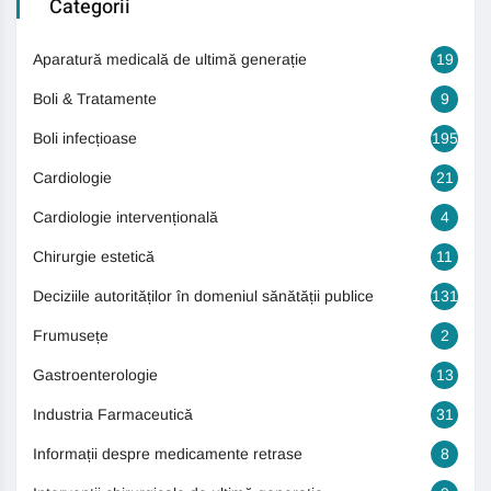
Categorii
Aparatură medicală de ultimă generație
19
Boli & Tratamente
9
Boli infecțioase
195
Cardiologie
21
Cardiologie intervențională
4
Chirurgie estetică
11
Deciziile autorităților în domeniul sănătății publice
131
Frumusețe
2
Gastroenterologie
13
Industria Farmaceutică
31
Informații despre medicamente retrase
8