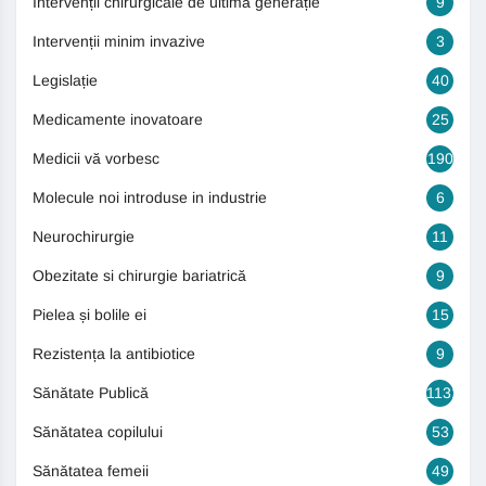
Intervenții chirurgicale de ultimă generație
9
Intervenții minim invazive
3
Legislație
40
Medicamente inovatoare
25
Medicii vă vorbesc
190
Molecule noi introduse in industrie
6
Neurochirurgie
11
Obezitate si chirurgie bariatrică
9
Pielea și bolile ei
15
Rezistența la antibiotice
9
Sănătate Publică
1131
Sănătatea copilului
53
Sănătatea femeii
49