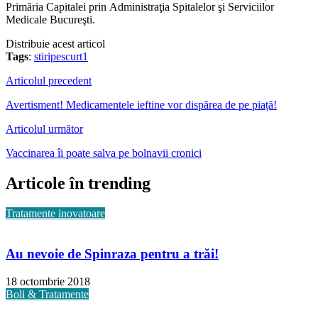
Primăria Capitalei prin Administraţia Spitalelor şi Serviciilor
Medicale Bucureşti.
Distribuie acest articol
Tags
:
stiripescurt1
Articolul precedent
Avertisment! Medicamentele ieftine vor dispărea de pe piață!
Articolul următor
Vaccinarea îi poate salva pe bolnavii cronici
Articole în trending
Tratamente inovatoare
Au nevoie de Spinraza pentru a trăi!
18 octombrie 2018
Boli & Tratamente