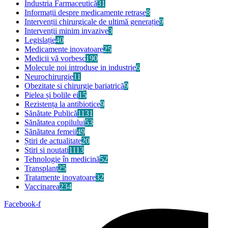
Industria Farmaceutică
31
Informații despre medicamente retrase
8
Intervenții chirurgicale de ultimă generație
9
Intervenții minim invazive
3
Legislație
40
Medicamente inovatoare
25
Medicii vă vorbesc
190
Molecule noi introduse in industrie
6
Neurochirurgie
11
Obezitate si chirurgie bariatrică
9
Pielea și bolile ei
15
Rezistența la antibiotice
9
Sănătate Publică
1131
Sănătatea copilului
53
Sănătatea femeii
49
Știri de actualitate
20
Stiri si noutati
1113
Tehnologie în medicină
52
Transplant
25
Tratamente inovatoare
32
Vaccinarea
234
Facebook-f