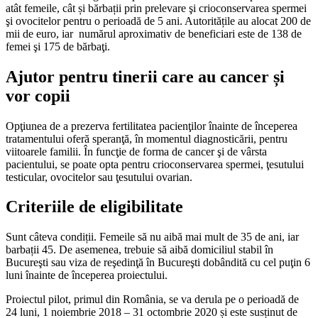
atât femeile, cât și bărbații prin prelevare şi crioconservarea spermei
şi ovocitelor pentru o perioadă de 5 ani. Autoritățile au alocat 200 de
mii de euro, iar numărul aproximativ de beneficiari este de 138 de
femei şi 175 de bărbaţi.
Ajutor pentru tinerii care au cancer și
vor copii
Opţiunea de a prezerva fertilitatea pacienţilor înainte de începerea
tratamentului oferă speranţă, în momentul diagnosticării, pentru
viitoarele familii. În funcţie de forma de cancer şi de vârsta
pacientului, se poate opta pentru crioconservarea spermei, ţesutului
testicular, ovocitelor sau ţesutului ovarian.
Criteriile de eligibilitate
Sunt câteva condiții. Femeile să nu aibă mai mult de 35 de ani, iar
barbații 45. De asemenea, trebuie să aibă domiciliul stabil în
Bucureşti sau viza de reşedinţă în Bucureşti dobândită cu cel puţin 6
luni înainte de începerea proiectului.
Proiectul pilot, primul din România, se va derula pe o perioadă de
24 luni, 1 noiembrie 2018 – 31 octombrie 2020 și este susținut de