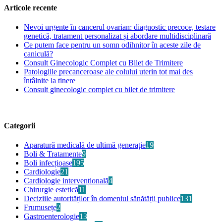
Articole recente
Nevoi urgente în cancerul ovarian: diagnostic precoce, testare
genetică, tratament personalizat și abordare multidisciplinară
Ce putem face pentru un somn odihnitor în aceste zile de
caniculă?
Consult Ginecologic Complet cu Bilet de Trimitere
Patologiile precanceroase ale colului uterin tot mai des
întâlnite la tinere
Consult ginecologic complet cu bilet de trimitere
Categorii
Aparatură medicală de ultimă generație
19
Boli & Tratamente
9
Boli infecțioase
195
Cardiologie
21
Cardiologie intervențională
4
Chirurgie estetică
11
Deciziile autorităților în domeniul sănătății publice
131
Frumusețe
2
Gastroenterologie
13