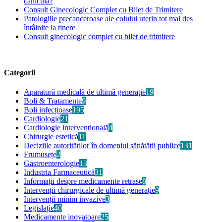
caniculă?
Consult Ginecologic Complet cu Bilet de Trimitere
Patologiile precanceroase ale colului uterin tot mai des
întâlnite la tinere
Consult ginecologic complet cu bilet de trimitere
Categorii
Aparatură medicală de ultimă generație
19
Boli & Tratamente
9
Boli infecțioase
195
Cardiologie
21
Cardiologie intervențională
4
Chirurgie estetică
11
Deciziile autorităților în domeniul sănătății publice
131
Frumusețe
2
Gastroenterologie
13
Industria Farmaceutică
31
Informații despre medicamente retrase
8
Intervenții chirurgicale de ultimă generație
9
Intervenții minim invazive
3
Legislație
40
Medicamente inovatoare
25