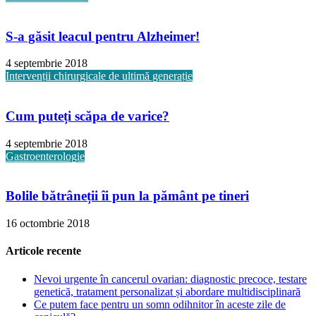
S-a găsit leacul pentru Alzheimer!
4 septembrie 2018
Intervenții chirurgicale de ultimă generație
Cum puteți scăpa de varice?
4 septembrie 2018
Gastroenterologie
Bolile bătrâneții îi pun la pământ pe tineri
16 octombrie 2018
Articole recente
Nevoi urgente în cancerul ovarian: diagnostic precoce, testare
genetică, tratament personalizat și abordare multidisciplinară
Ce putem face pentru un somn odihnitor în aceste zile de