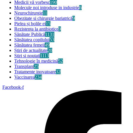
Medicii vă vorbesc
190
Molecule noi introduse in industrie
6
Neurochirurgie
11
Obezitate si chirurgie bariatrică
9
Pielea și bolile ei
15
Rezistența la antibiotice
9
Sănătate Publică
1131
Sănătatea copilului
53
Sănătatea femeii
49
Știri de actualitate
20
Stiri si noutati
1113
Tehnologie în medicină
52
Transplant
25
Tratamente inovatoare
32
Vaccinarea
234
Facebook-f