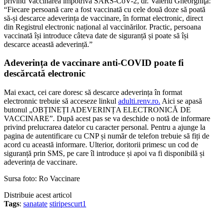
privind Vaccinarea împotriva SARS-CoV-2, dr. Valeriu Gheorghiţă:
“Fiecare persoană care a fost vaccinată cu cele două doze să poată
să-și descarce adeverința de vaccinare, în format electronic, direct
din Registrul electronic național al vaccinărilor. Practic, persoana
vaccinată își introduce câteva date de siguranță și poate să își
descarce această adeverință.”
Adeverința de vaccinare anti-COVID poate fi
descărcată electronic
Mai exact, cei care doresc să descarce adeverința în format
electronnic trebuie să acceseze linkul
adulti.renv.ro.
Aici se apasă
butonul „OBȚINEȚI ADEVERINȚA ELECTRONICĂ DE
VACCINARE”. După acest pas se va deschide o notă de informare
privind prelucrarea datelor cu caracter personal. Pentru a ajunge la
pagina de autentificare cu CNP și număr de telefon trebuie să fiți de
acord cu această informare. Ulterior, doritorii primesc un cod de
siguranță prin SMS, pe care îl introduce și apoi va fi disponibilă și
adeverința de vaccinare.
Sursa foto: Ro Vaccinare
Distribuie acest articol
Tags
:
sanatate
stiripescurt1