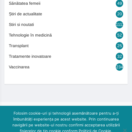
Sănătatea femeii
49
Știri de actualitate
20
Stiri si noutati
1113
Tehnologie în medicină
52
Transplant
25
Tratamente inovatoare
32
Vaccinarea
234
Folosim cookie-uri și tehnologii asemănătoare pentru a-ți
îmbunătăți experiența pe acest website. Prin continuarea
navigării pe website-ul nostru confirmi acceptarea utilizării
fișierelor de tip cookie conform Politicii de Cookie.