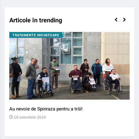
Articole în trending
TRATAMENTE INOVATOARE
BO
Au nevoie de Spinraza pentru a trăi!
Gene
auti
18 octombrie 2018
13