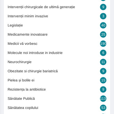
Intervenții chirurgicale de ultimă generație
9
Intervenții minim invazive
3
Legislație
40
Medicamente inovatoare
25
Medicii vă vorbesc
190
Molecule noi introduse in industrie
6
Neurochirurgie
11
Obezitate si chirurgie bariatrică
9
Pielea și bolile ei
15
Rezistența la antibiotice
9
Sănătate Publică
1131
Sănătatea copilului
53