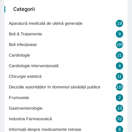
Categorii
Aparatură medicală de ultimă generație
19
Boli & Tratamente
9
Boli infecțioase
195
Cardiologie
21
Cardiologie intervențională
4
Chirurgie estetică
11
Deciziile autorităților în domeniul sănătății publice
131
Frumusețe
2
Gastroenterologie
13
Industria Farmaceutică
31
Informații despre medicamente retrase
8