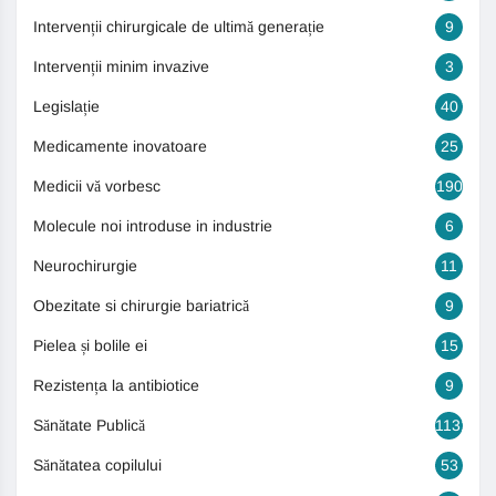
Intervenții chirurgicale de ultimă generație
9
Intervenții minim invazive
3
Legislație
40
Medicamente inovatoare
25
Medicii vă vorbesc
190
Molecule noi introduse in industrie
6
Neurochirurgie
11
Obezitate si chirurgie bariatrică
9
Pielea și bolile ei
15
Rezistența la antibiotice
9
Sănătate Publică
1131
Sănătatea copilului
53