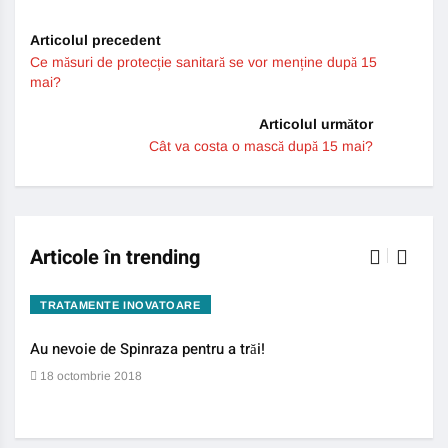
Articolul precedent
Ce măsuri de protecție sanitară se vor menține după 15
mai?
Articolul următor
Cât va costa o mască după 15 mai?
Articole în trending
TRATAMENTE INOVATOARE
BO
Au nevoie de Spinraza pentru a trăi!
Gene
auti
18 octombrie 2018
13 