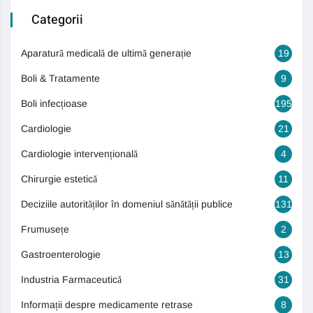
Categorii
Aparatură medicală de ultimă generație
19
Boli & Tratamente
9
Boli infecțioase
195
Cardiologie
21
Cardiologie intervențională
4
Chirurgie estetică
11
Deciziile autorităților în domeniul sănătății publice
131
Frumusețe
2
Gastroenterologie
13
Industria Farmaceutică
31
Informații despre medicamente retrase
8