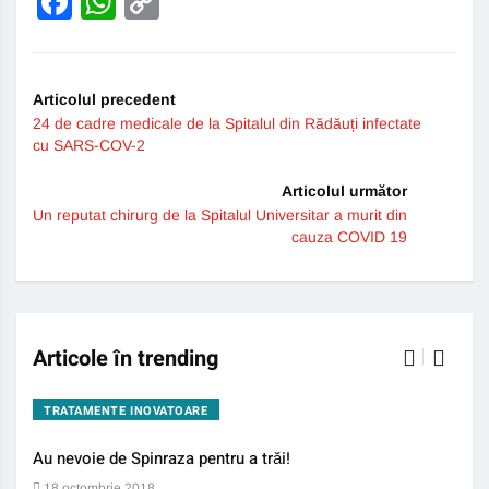
Facebook
WhatsApp
Copy
Link
Articolul precedent
24 de cadre medicale de la Spitalul din Rădăuți infectate
cu SARS-COV-2
Articolul următor
Un reputat chirurg de la Spitalul Universitar a murit din
cauza COVID 19
Articole în trending
TRATAMENTE INOVATOARE
BO
Au nevoie de Spinraza pentru a trăi!
Gene
auti
18 octombrie 2018