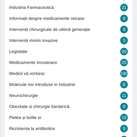
Industria Farmaceutică
31
Informații despre medicamente retrase
8
Intervenții chirurgicale de ultimă generație
9
Intervenții minim invazive
3
Legislație
40
Medicamente inovatoare
25
Medicii vă vorbesc
190
Molecule noi introduse in industrie
6
Neurochirurgie
11
Obezitate si chirurgie bariatrică
9
Pielea și bolile ei
15
Rezistența la antibiotice
9