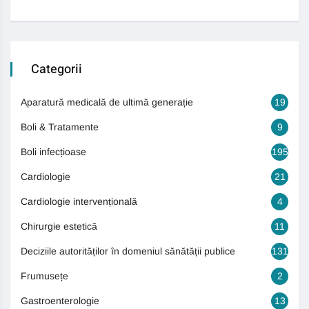
Categorii
Aparatură medicală de ultimă generație
19
Boli & Tratamente
9
Boli infecțioase
195
Cardiologie
21
Cardiologie intervențională
4
Chirurgie estetică
11
Deciziile autorităților în domeniul sănătății publice
131
Frumusețe
2
Gastroenterologie
13