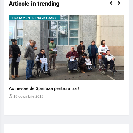
Articole în trending
TRATAMENTE INOVATOARE
BO
Au nevoie de Spinraza pentru a trăi!
Gene
auti
18 octombrie 2018
13