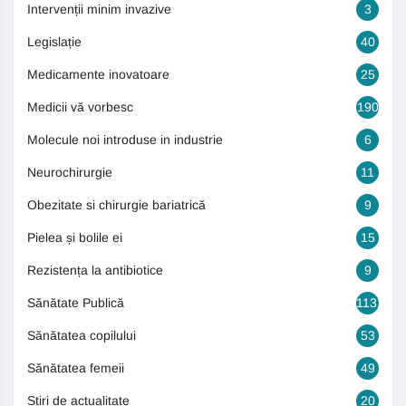
Intervenții minim invazive
3
Legislație
40
Medicamente inovatoare
25
Medicii vă vorbesc
190
Molecule noi introduse in industrie
6
Neurochirurgie
11
Obezitate si chirurgie bariatrică
9
Pielea și bolile ei
15
Rezistența la antibiotice
9
Sănătate Publică
1131
Sănătatea copilului
53
Sănătatea femeii
49
Știri de actualitate
20