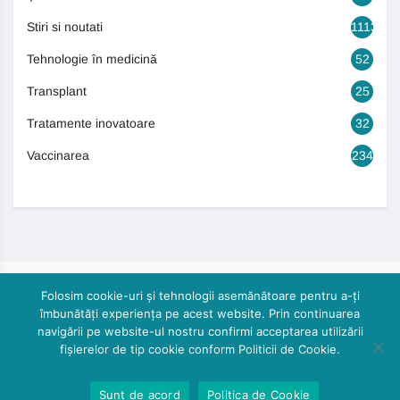
Stiri si noutati
1113
Tehnologie în medicină
52
Transplant
25
Tratamente inovatoare
32
Vaccinarea
234
Folosim cookie-uri și tehnologii asemănătoare pentru a-ți
îmbunătăți experiența pe acest website. Prin continuarea
navigării pe website-ul nostru confirmi acceptarea utilizării
fișierelor de tip cookie conform Politicii de Cookie.
© 2024, Cautasanatate.ro by DoctorPR. All rights reserved
Sunt de acord
Politica de Cookie