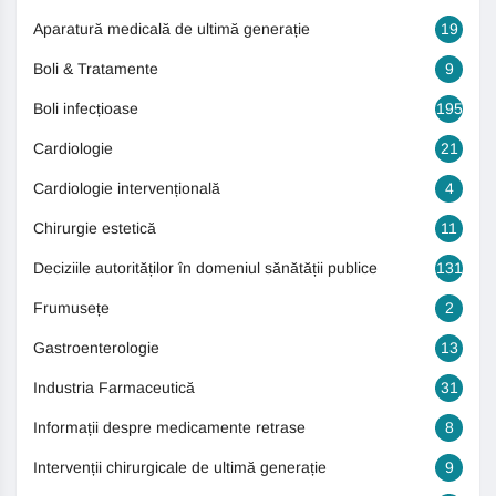
Aparatură medicală de ultimă generație
19
Boli & Tratamente
9
Boli infecțioase
195
Cardiologie
21
Cardiologie intervențională
4
Chirurgie estetică
11
Deciziile autorităților în domeniul sănătății publice
131
Frumusețe
2
Gastroenterologie
13
Industria Farmaceutică
31
Informații despre medicamente retrase
8
Intervenții chirurgicale de ultimă generație
9