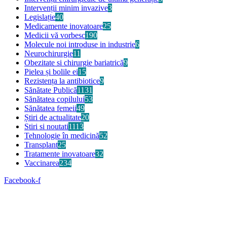
Intervenții minim invazive
3
Legislație
40
Medicamente inovatoare
25
Medicii vă vorbesc
190
Molecule noi introduse in industrie
6
Neurochirurgie
11
Obezitate si chirurgie bariatrică
9
Pielea și bolile ei
15
Rezistența la antibiotice
9
Sănătate Publică
1131
Sănătatea copilului
53
Sănătatea femeii
49
Știri de actualitate
20
Stiri si noutati
1113
Tehnologie în medicină
52
Transplant
25
Tratamente inovatoare
32
Vaccinarea
234
Facebook-f