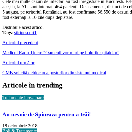
Cele mai multe cazuri de infectări au fost înregistrate în București. Es
aceștia, la ATI sunt internați 464 pacienți. De asemenea, distinct de ce
5 august, pe teritoriul României, au fost confirmate 56.550 de cazuri 
fost externați la 10 zile după depistare.
Distribuie acest articol
Tags
:
stiripescurt1
Articolul precedent
Medicul Radu Țincu: “Oamenii vor muri pe holurile spitalelor”
Articolul următor
CMB solicită deblocarea posturilor din sistemul medical
Articole în trending
Tratamente inovatoare
Au nevoie de Spinraza pentru a trăi!
18 octombrie 2018
Boli & Tratamente