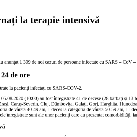
ați la terapie intensivă
e au anunțat 1 309 de noi cazuri de persoane infectate cu SARS – CoV – 
 24 de ore
istrate la pacienți infectați cu SARS-COV-2.
.08.2020 (10:00) au fost înregistrate 41 de decese (28 bărbați și 13 fem
ărași, Caraș-Severin, Cluj, Dâmbovița, Galați, Gorj, Harghita, Hunedoar
oria de vârstă 40-49 ani, 1 deces la categoria de vârstă 50-59 ani, 11 de
le înregistrate sunt ale unor pacienți care au prezentat comorbidități, ia
ivă