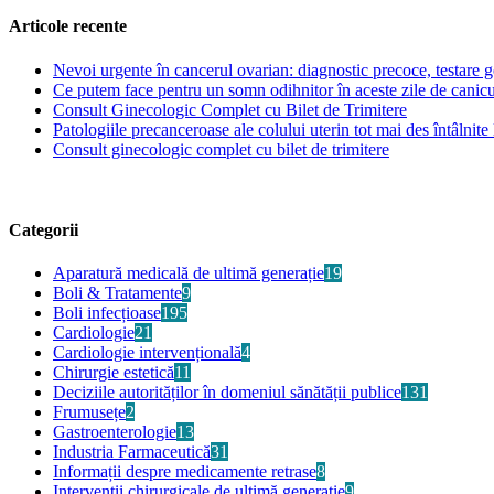
Articole recente
Nevoi urgente în cancerul ovarian: diagnostic precoce, testare ge
Ce putem face pentru un somn odihnitor în aceste zile de canic
Consult Ginecologic Complet cu Bilet de Trimitere
Patologiile precanceroase ale colului uterin tot mai des întâlnite 
Consult ginecologic complet cu bilet de trimitere
Categorii
Aparatură medicală de ultimă generație
19
Boli & Tratamente
9
Boli infecțioase
195
Cardiologie
21
Cardiologie intervențională
4
Chirurgie estetică
11
Deciziile autorităților în domeniul sănătății publice
131
Frumusețe
2
Gastroenterologie
13
Industria Farmaceutică
31
Informații despre medicamente retrase
8
Intervenții chirurgicale de ultimă generație
9