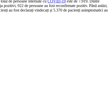
l total de persoane internate cu
COVID-19
este de 7.919. Dintre
ja pozitivi, 922 de persoane au fost reconfirmate pozitiv. Până astăzi,
nți au fost declarați vindecați și 5.370 de pacienți asimptomatici au