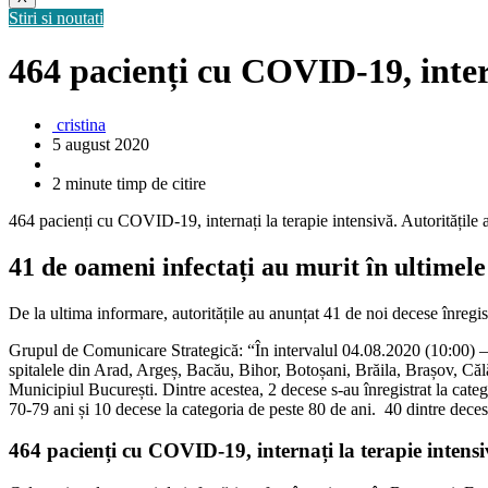
Stiri si noutati
464 pacienți cu COVID-19, intern
cristina
5 august 2020
2 minute timp de citire
464 pacienți cu COVID-19, internați la terapie intensivă. Autoritățil
41 de oameni infectați au murit în ultimele
De la ultima informare, autoritățile au anunțat 41 de noi decese înreg
Grupul de Comunicare Strategică: “În intervalul 04.08.2020 (10:00) – 05
spitalele din Arad, Argeș, Bacău, Bihor, Botoșani, Brăila, Brașov, Căl
Municipiul București. Dintre acestea, 2 decese s-au înregistrat la categ
70-79 ani și 10 decese la categoria de peste 80 de ani. 40 dintre decese
464 pacienți cu COVID-19, internați la terapie intens