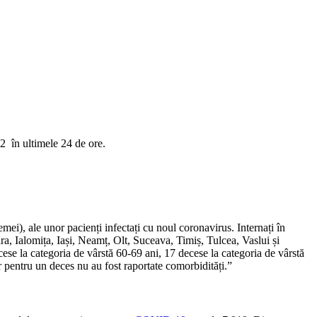
2 în ultimele 24 de ore.
ei), ale unor pacienți infectați cu noul coronavirus. Internați în
a, Ialomița, Iași, Neamț, Olt, Suceava, Timiș, Tulcea, Vaslui și
cese la categoria de vârstă 60-69 ani, 17 decese la categoria de vârstă
r pentru un deces nu au fost raportate comorbidități.”