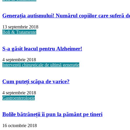
Generația autismului! Numărul copiilor care suferă de 
13 septembrie 2018
Boli & Tratamente
S-a găsit leacul pentru Alzheimer!
4 septembrie 2018
Intervenții chirurgicale de ultimă generație
Cum puteți scăpa de varice?
4 septembrie 2018
Gastroenterologie
Bolile bătrâneții îi pun la pământ pe tineri
16 octombrie 2018