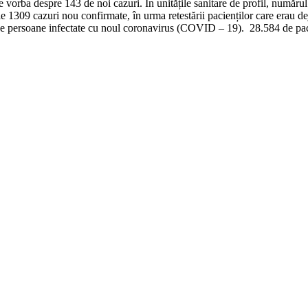
te vorba despre 143 de noi cazuri. În unitățile sanitare de profil, număru
le 1309 cazuri nou confirmate, în urma retestării pacienților care erau de
de persoane infectate cu noul coronavirus (COVID – 19). 28.584 de pacie