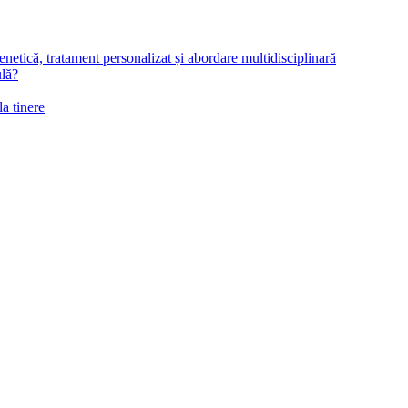
netică, tratament personalizat și abordare multidisciplinară
ulă?
la tinere