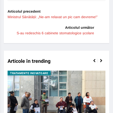
Articolul precedent
Ministrul Sănătății: „Ne-am relaxat un pic cam devreme!”
Articolul următor
S-au redeschis 6 cabinete stomatologice școlare
Articole în trending
TRATAMENTE INOVATOARE
BO