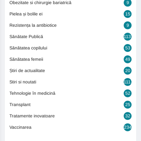
Obezitate si chirurgie bariatrică
9
Pielea și bolile ei
15
Rezistența la antibiotice
9
Sănătate Publică
1131
Sănătatea copilului
53
Sănătatea femeii
49
Știri de actualitate
20
Stiri si noutati
1113
Tehnologie în medicină
52
Transplant
25
Tratamente inovatoare
32
Vaccinarea
234