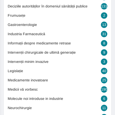
Deciziile autorităților în domeniul sănătății publice
131
Frumusețe
2
Gastroenterologie
13
Industria Farmaceutică
31
Informații despre medicamente retrase
8
Intervenții chirurgicale de ultimă generație
9
Intervenții minim invazive
3
Legislație
40
Medicamente inovatoare
25
Medicii vă vorbesc
190
Molecule noi introduse in industrie
6
Neurochirurgie
11