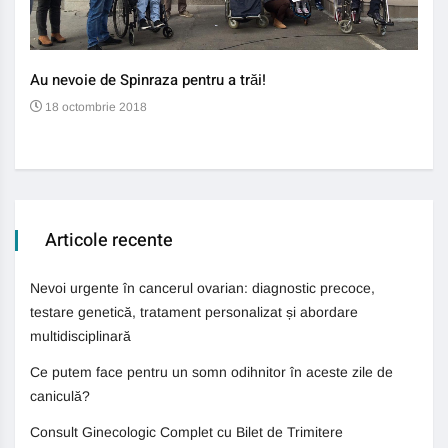
Au nevoie de Spinraza pentru a trăi!
Gene
auti
18 octombrie 2018
13
Articole recente
Nevoi urgente în cancerul ovarian: diagnostic precoce,
testare genetică, tratament personalizat și abordare
multidisciplinară
Ce putem face pentru un somn odihnitor în aceste zile de
caniculă?
Consult Ginecologic Complet cu Bilet de Trimitere