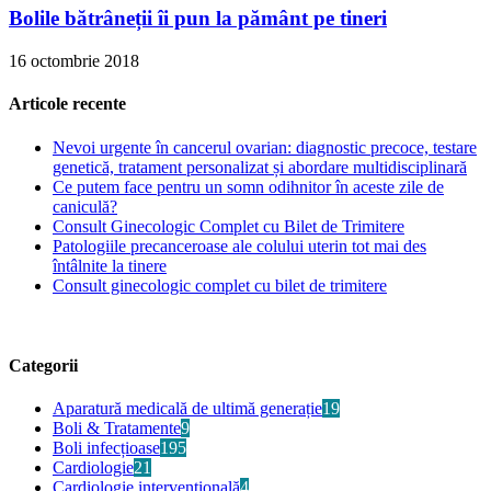
Bolile bătrâneții îi pun la pământ pe tineri
16 octombrie 2018
Articole recente
Nevoi urgente în cancerul ovarian: diagnostic precoce, testare
genetică, tratament personalizat și abordare multidisciplinară
Ce putem face pentru un somn odihnitor în aceste zile de
caniculă?
Consult Ginecologic Complet cu Bilet de Trimitere
Patologiile precanceroase ale colului uterin tot mai des
întâlnite la tinere
Consult ginecologic complet cu bilet de trimitere
Categorii
Aparatură medicală de ultimă generație
19
Boli & Tratamente
9
Boli infecțioase
195
Cardiologie
21
Cardiologie intervențională
4