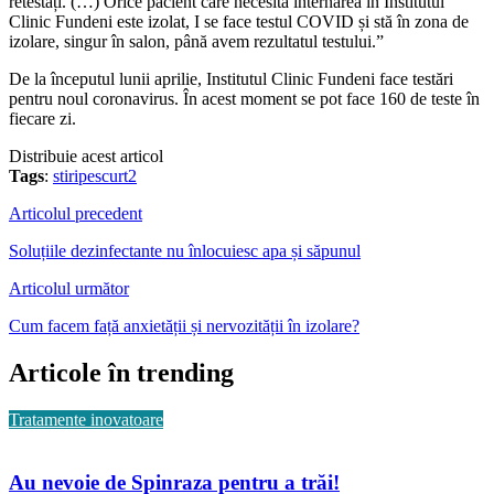
retestați. (…) Orice pacient care necesită internarea în Institutul
Clinic Fundeni este izolat, I se face testul COVID și stă în zona de
izolare, singur în salon, până avem rezultatul testului.”
De la începutul lunii aprilie, Institutul Clinic Fundeni face testări
pentru noul coronavirus. În acest moment se pot face 160 de teste în
fiecare zi.
Distribuie acest articol
Tags
:
stiripescurt2
Articolul precedent
Soluțiile dezinfectante nu înlocuiesc apa și săpunul
Articolul următor
Cum facem față anxietății și nervozității în izolare?
Articole în trending
Tratamente inovatoare
Au nevoie de Spinraza pentru a trăi!