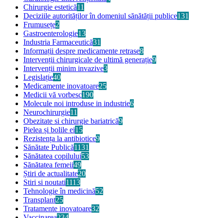
Chirurgie estetică
11
Deciziile autorităților în domeniul sănătății publice
131
Frumusețe
2
Gastroenterologie
13
Industria Farmaceutică
31
Informații despre medicamente retrase
8
Intervenții chirurgicale de ultimă generație
9
Intervenții minim invazive
3
Legislație
40
Medicamente inovatoare
25
Medicii vă vorbesc
190
Molecule noi introduse in industrie
6
Neurochirurgie
11
Obezitate si chirurgie bariatrică
9
Pielea și bolile ei
15
Rezistența la antibiotice
9
Sănătate Publică
1131
Sănătatea copilului
53
Sănătatea femeii
49
Știri de actualitate
20
Stiri si noutati
1113
Tehnologie în medicină
52
Transplant
25
Tratamente inovatoare
32
Vaccinarea
234