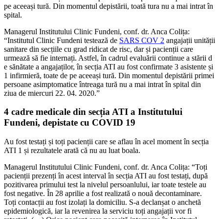
pe aceeași tură. Din momentul depistării, toată tura nu a mai intrat în
spital.
Managerul Institutului Clinic Fundeni, conf. dr. Anca Colița:
“Institutul Clinic Fundeni testează de
SARS COV 2
angajații unității
sanitare din secțiile cu grad ridicat de risc, dar și pacienții care
urmează să fie internați. Astfel, în cadrul evaluării continue a stării d
e sănătate a angajaților, în secția ATI au fost confirmate 3 asistente și
1 infirmieră, toate de pe aceeași tură. Din momentul depistării primei
persoane asimptomatice întreaga tură nu a mai intrat în spital din
ziua de miercuri 22. 04. 2020.”
4 cadre medicale din secția ATI a Institutului
Fundeni, depistate cu COVID 19
Au fost testați și toți pacienții care se aflau în acel moment în secția
ATI 1 și rezultatele arată că nu au luat boala.
Managerul Institutului Clinic Fundeni, conf. dr. Anca Colița: “Toți
pacienții prezenți în acest interval în secția ATI au fost testați, după
pozitivarea primului test la nivelul persoanlului, iar toate testele au
fost negative. În 28 aprilie a fost realizată o nouă decontaminare.
Toți contacții au fost izolați la domiciliu. S-a declanșat o anchetă
epidemiologică, iar la revenirea la serviciu toți angajații vor fi