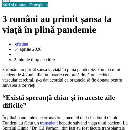
Stiri si noutati
Transplant
3 români au primit șansa la
viață în plină pandemie
cristina
14 aprilie 2020
2 minute timp de citire
3 români au primit șansa la viață în plină pandemie. Familia unui
pacient de 48 ani, aflat în moarte cerebrală după un accident
vascular cerebral, şi-a dat acordul ca organele să fie donate pentru
salvarea altor vieţi.
“Există speranță chiar și în aceste zile
dificile”
În plină pandemie de coronavirus, medicii de la Institutul Clinic
Fundeni au făcut un
transplant
hepatic salvând viața unui pacient. La
Spitalul Clinic “Dr. C.I.Parhon” din Iaşi au fost făcute transplantele