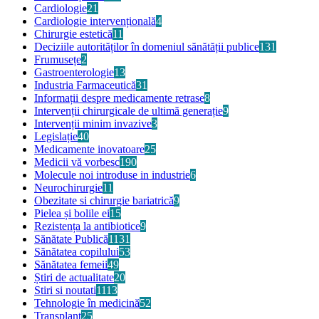
Cardiologie
21
Cardiologie intervențională
4
Chirurgie estetică
11
Deciziile autorităților în domeniul sănătății publice
131
Frumusețe
2
Gastroenterologie
13
Industria Farmaceutică
31
Informații despre medicamente retrase
8
Intervenții chirurgicale de ultimă generație
9
Intervenții minim invazive
3
Legislație
40
Medicamente inovatoare
25
Medicii vă vorbesc
190
Molecule noi introduse in industrie
6
Neurochirurgie
11
Obezitate si chirurgie bariatrică
9
Pielea și bolile ei
15
Rezistența la antibiotice
9
Sănătate Publică
1131
Sănătatea copilului
53
Sănătatea femeii
49
Știri de actualitate
20
Stiri si noutati
1113
Tehnologie în medicină
52
Transplant
25