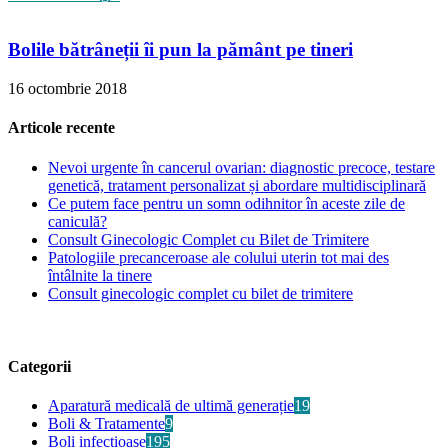
Bolile bătrâneții îi pun la pământ pe tineri
16 octombrie 2018
Articole recente
Nevoi urgente în cancerul ovarian: diagnostic precoce, testare
genetică, tratament personalizat și abordare multidisciplinară
Ce putem face pentru un somn odihnitor în aceste zile de
caniculă?
Consult Ginecologic Complet cu Bilet de Trimitere
Patologiile precanceroase ale colului uterin tot mai des
întâlnite la tinere
Consult ginecologic complet cu bilet de trimitere
Categorii
Aparatură medicală de ultimă generație
19
Boli & Tratamente
9
Boli infecțioase
195