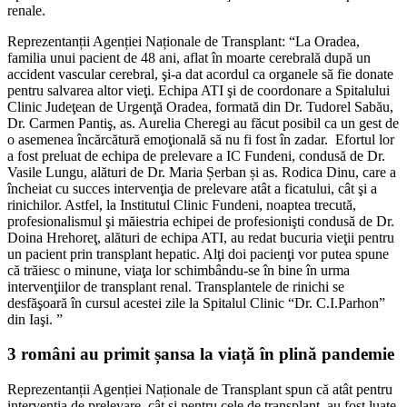
renale.
Reprezentanții Agenției Naționale de Transplant: “La Oradea,
familia unui pacient de 48 ani, aflat în moarte cerebrală după un
accident vascular cerebral, şi-a dat acordul ca organele să fie donate
pentru salvarea altor vieţi. Echipa ATI şi de coordonare a Spitalului
Clinic Judeţean de Urgenţă Oradea, formată din Dr. Tudorel Sabău,
Dr. Carmen Pantiş, as. Aurelia Cheregi au făcut posibil ca un gest de
o asemenea încărcătură emoţională să nu fi fost în zadar. Efortul lor
a fost preluat de echipa de prelevare a IC Fundeni, condusă de Dr.
Vasile Lungu, alături de Dr. Maria Șerban și as. Rodica Dinu, care a
încheiat cu succes intervenţia de prelevare atât a ficatului, cât şi a
rinichilor. Astfel, la Institutul Clinic Fundeni, noaptea trecută,
profesionalismul şi măiestria echipei de profesionişti condusă de Dr.
Doina Hrehoreţ, alături de echipa ATI, au redat bucuria vieţii pentru
un pacient prin transplant hepatic. Alţi doi pacienţi vor putea spune
că trăiesc o minune, viaţa lor schimbându-se în bine în urma
intervenţiilor de transplant renal. Transplantele de rinichi se
desfăşoară în cursul acestei zile la Spitalul Clinic “Dr. C.I.Parhon”
din Iaşi. ”
3 români au primit șansa la viață în plină pandemie
Reprezentanții Agenției Naționale de Transplant spun că atât pentru
intervenţia de prelevare, cât şi pentru cele de transplant, au fost luate