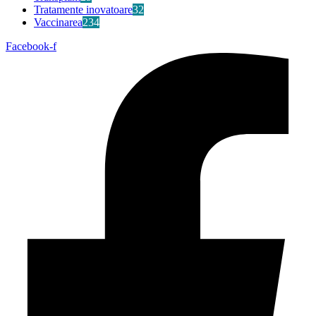
Tratamente inovatoare
32
Vaccinarea
234
Facebook-f