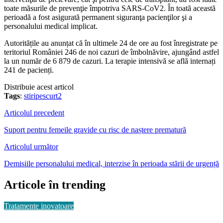
toate măsurile de prevenţie împotriva SARS-CoV2. În toată această
perioadă a fost asigurată permanent siguranţa pacienţilor şi a
personalului medical implicat.
Autoritățile au anunțat că în ultimele 24 de ore au fost înregistrate pe
teritoriul României 246 de noi cazuri de îmbolnăvire, ajungând astfel
la un număr de 6 879 de cazuri. La terapie intensivă se află internați
241 de pacienți.
Distribuie acest articol
Tags
:
stiripescurt2
Articolul precedent
Suport pentru femeile gravide cu risc de naștere prematură
Articolul următor
Demisiile personalului medical, interzise în perioada stării de urgență
Articole în trending
Tratamente inovatoare