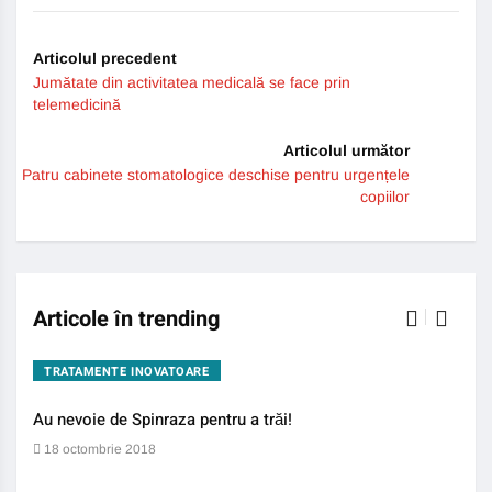
Articolul precedent
Jumătate din activitatea medicală se face prin
telemedicină
Articolul următor
Patru cabinete stomatologice deschise pentru urgențele
copiilor
Articole în trending
TRATAMENTE INOVATOARE
BO
Au nevoie de Spinraza pentru a trăi!
Gene
auti
18 octombrie 2018
13 