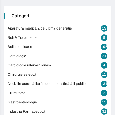
Categorii
Aparatură medicală de ultimă generație
19
Boli & Tratamente
9
Boli infecțioase
195
Cardiologie
21
Cardiologie intervențională
4
Chirurgie estetică
11
Deciziile autorităților în domeniul sănătății publice
131
Frumusețe
2
Gastroenterologie
13
Industria Farmaceutică
31