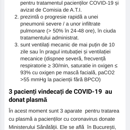
pentru tratamentul pacienților COVID-19 și
avizat de Comisia de A.T.I.
prezintă o progresie rapidă a unei
pneumonii severe / a unor infiltrate
pulmonare (> 50% în 24-48 ore), în ciuda
tratamentului administrat.
sunt ventilați mecanic de mai puțin de 10
zile sau în pragul intubației și ventilației
mecanice (dispnee severă, frecvență
respiratorie ≥ 30/min, saturatie in oxigen ≤
93% cu oxigen pe mască facială, paCO2
>55 mmHg la pacienții fără BPCO)
3 pacienți vindecați de COVID-19 au
donat plasmă
În acest moment sunt 3 aparate pentru tratarea
cu plasmă a pacienților cu coronavirus donate
Ministerului Sănătății. Ele se află în București,