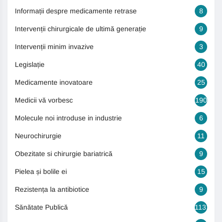
Informații despre medicamente retrase
8
Intervenții chirurgicale de ultimă generație
9
Intervenții minim invazive
3
Legislație
40
Medicamente inovatoare
25
Medicii vă vorbesc
190
Molecule noi introduse in industrie
6
Neurochirurgie
11
Obezitate si chirurgie bariatrică
9
Pielea și bolile ei
15
Rezistența la antibiotice
9
Sănătate Publică
1131