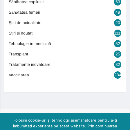
Sănătatea copilului
53
Sănătatea femeii
49
Știri de actualitate
20
Stiri si noutati
1113
Tehnologie în medicină
52
Transplant
25
Tratamente inovatoare
32
Vaccinarea
234
Folosim cookie-uri și tehnologii asemănătoare pentru a-ți
îmbunătăți experiența pe acest website. Prin continuarea