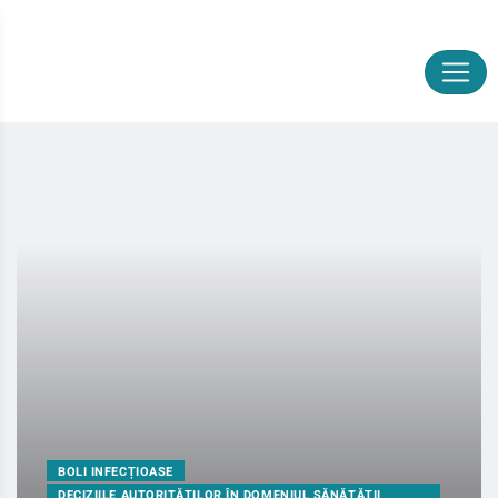
BOLI INFECȚIOASE
DECIZIILE AUTORITĂȚILOR ÎN DOMENIUL SĂNĂTĂȚII