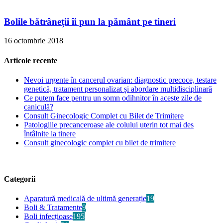
Bolile bătrâneții îi pun la pământ pe tineri
16 octombrie 2018
Articole recente
Nevoi urgente în cancerul ovarian: diagnostic precoce, testare
genetică, tratament personalizat și abordare multidisciplinară
Ce putem face pentru un somn odihnitor în aceste zile de
caniculă?
Consult Ginecologic Complet cu Bilet de Trimitere
Patologiile precanceroase ale colului uterin tot mai des
întâlnite la tinere
Consult ginecologic complet cu bilet de trimitere
Categorii
Aparatură medicală de ultimă generație
19
Boli & Tratamente
9
Boli infecțioase
195