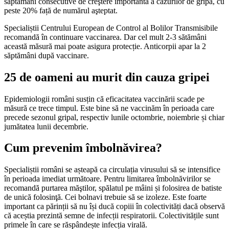
săptămâni consecutive de creştere importantă a cazurilor de gripă, cu
peste 20% față de numărul aşteptat.
Specialiștii Centrului European de Control al Bolilor Transmisibile
recomandă în continuare vaccinarea. Dar cel mult 2-3 sătămâni
această măsură mai poate asigura protecție. Anticorpii apar la 2
săptămâni după vaccinare.
25 de oameni au murit din cauza gripei
Epidemiologii români susțin că eficacitatea vaccinării scade pe
măsură ce trece timpul. Este bine să ne vaccinăm în perioada care
precede sezonul gripal, respectiv lunile octombrie, noiembrie și chiar
jumătatea lunii decembrie.
Cum prevenim îmbolnăvirea?
Specialiștii români se așteapă ca circulația virusului să se intensifice
în perioada imediat următoare. Pentru limitarea îmbolnăvirilor se
recomandă purtarea măştilor, spălatul pe mâini și folosirea de batiste
de unică folosinţă. Cei bolnavi trebuie să se izoleze. Este foarte
important ca părinții să nu își ducă copiii în colectivități dacă observă
că aceștia prezintă semne de infecții respiratorii. Colectivitățile sunt
primele în care se răspândește infecția virală.