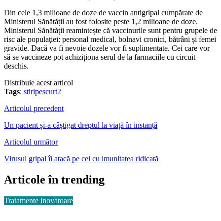
Din cele 1,3 milioane de doze de vaccin antigripal cumpărate de
Ministerul Sănătății au fost folosite peste 1,2 milioane de doze.
Ministerul Sănătății reamintește că vaccinurile sunt pentru grupele de
risc ale populaţiei: personal medical, bolnavi cronici, bătrâni și femei
gravide. Dacă va fi nevoie dozele vor fi suplimentate. Cei care vor
să se vaccineze pot achiziționa serul de la farmaciile cu circuit
deschis.
Distribuie acest articol
Tags
:
stiripescurt2
Articolul precedent
Un pacient și-a câștigat dreptul la viață în instanță
Articolul următor
Virusul gripal îi atacă pe cei cu imunitatea ridicată
Articole în trending
Tratamente inovatoare