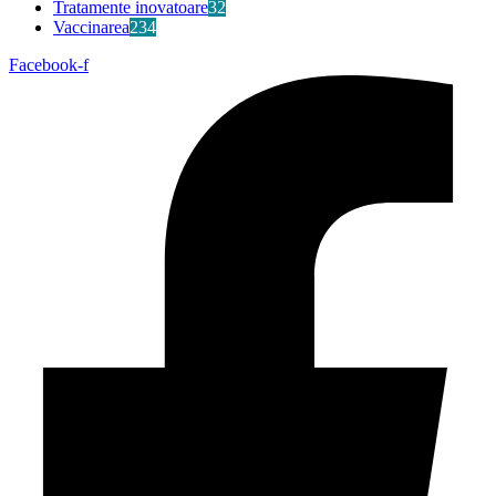
Tratamente inovatoare
32
Vaccinarea
234
Facebook-f