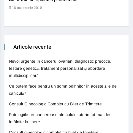
auti
18 octombrie 2018
13 
Articole recente
Nevoi urgente în cancerul ovarian: diagnostic precoce,
testare genetică, tratament personalizat și abordare
multidisciplinară
Ce putem face pentru un somn odihnitor în aceste zile de
caniculă?
Consult Ginecologic Complet cu Bilet de Trimitere
Patologiile precanceroase ale colului uterin tot mai des
întâlnite la tinere
Consult ginecologic complet cu bilet de trimitere