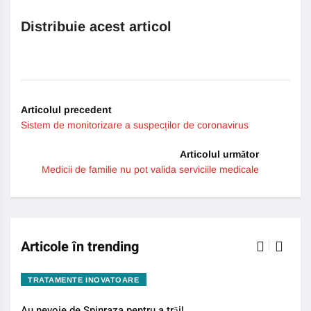
Distribuie acest articol
Articolul precedent
Sistem de monitorizare a suspecților de coronavirus
Articolul următor
Medicii de familie nu pot valida serviciile medicale
Articole în trending
TRATAMENTE INOVATOARE
BO
Au nevoie de Spinraza pentru a trăi!
Gene