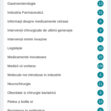
Gastroenterologie
13
Industria Farmaceutică
31
Informații despre medicamente retrase
8
Intervenții chirurgicale de ultimă generație
9
Intervenții minim invazive
3
Legislație
40
Medicamente inovatoare
25
Medicii vă vorbesc
190
Molecule noi introduse in industrie
6
Neurochirurgie
11
Obezitate si chirurgie bariatrică
9
Pielea și bolile ei
15
Rezistența la antibiotice
9