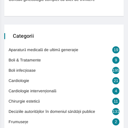
Categorii
Aparatură medicală de ultimă generație
19
Boli & Tratamente
9
Boli infecțioase
195
Cardiologie
21
Cardiologie intervențională
4
Chirurgie estetică
11
Deciziile autorităților în domeniul sănătății publice
131
Frumusețe
2