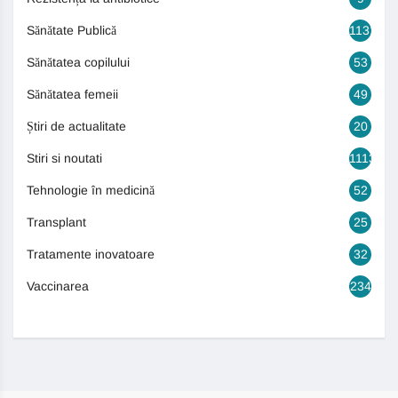
Sănătate Publică
1131
Sănătatea copilului
53
Sănătatea femeii
49
Știri de actualitate
20
Stiri si noutati
1113
Tehnologie în medicină
52
Transplant
25
Tratamente inovatoare
32
Vaccinarea
234