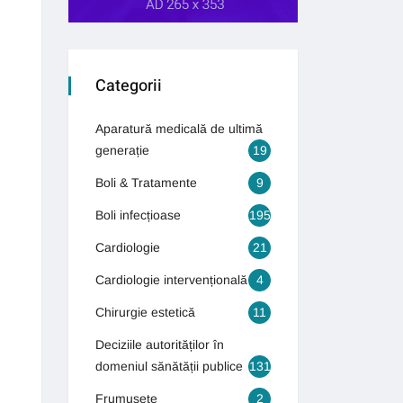
Categorii
Aparatură medicală de ultimă
generație
19
Boli & Tratamente
9
Boli infecțioase
195
Cardiologie
21
Cardiologie intervențională
4
Chirurgie estetică
11
Deciziile autorităților în
domeniul sănătății publice
131
Frumusețe
2