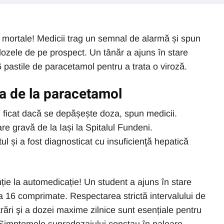
i mortale! Medicii trag un semnal de alarmă și spun
ozele de pe prospect. Un tânăr a ajuns în stare
6 pastile de paracetamol pentru a trata o viroză.
ca de la paracetamol
 ficat dacă se depășește doza, spun medicii.
are gravă de la Iași la Spitalul Fundeni.
tul și a fost diagnosticat cu insuficienţă hepatică
ie la automedicație! Un student a ajuns în stare
a 16 comprimate. Respectarea strictă intervalului de
rări şi a dozei maxime zilnice sunt esențiale pentru