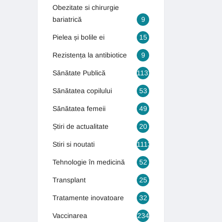
Obezitate si chirurgie
bariatrică
9
Pielea și bolile ei
15
Rezistența la antibiotice
9
Sănătate Publică
1131
Sănătatea copilului
53
Sănătatea femeii
49
Știri de actualitate
20
Stiri si noutati
1113
Tehnologie în medicină
52
Transplant
25
Tratamente inovatoare
32
Vaccinarea
234