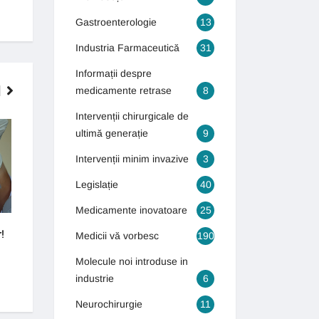
Gastroenterologie
13
Industria Farmaceutică
31
Informații despre
medicamente retrase
8
Intervenții chirurgicale de
INTERVENȚII CHIRURGICALE DE
GASTROENTEROLOGIE
ultimă generație
9
ULTIMĂ GENERAȚIE
Intervenții minim invazive
3
Legislație
40
Medicamente inovatoare
25
!
Cum puteți scăpa de varice?
Bolile bătrâneții îi 
Medicii vă vorbesc
190
tineri
4 septembrie 2018
Molecule noi introduse in
16 octombrie 2018
industrie
6
Neurochirurgie
11