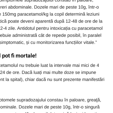
 Simptomele supradozajului constau în paloare,
ureri abdominale. Dozele mari de peste 10g, într-o
e 150mg paracetamol/kg la copil determină leziuni
tică poate deveni aparentă după 12-48 de ore de la
2-4 zile. Antidotul pentru intoxicația cu paracetamol
rebuie administrată cât de repede posibil, în paralel
imptomatic, și cu monitorizarea funcțiilor vitale.”
 pot fi mortale!
amolul nu trebuie luat la intervale mai mici de 4
n 24 de ore. Dacă luați mai multe doze se impune
t la spital), chiar dacă nu sunt prezente manifestări
tomele supradozajului constau în paloare, greaţă,
bdominale. Dozele mari de peste 10g, într-o singură