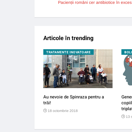
Pacienții români cer antibiotice în exces
Articole în trending
GIE
TRATAMENTE INOVATOARE
BOL
îi pun la pământ pe
Au nevoie de Spinraza pentru a
Gener
trăi!
copii
tripla
18 octombrie 2018
13 