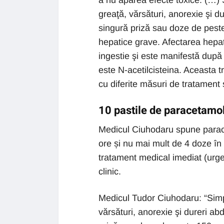
a nu apărea efecte toxice. (…)
greaţă, vărsături, anorexie şi d
singură priză sau doze de pest
hepatice grave. Afectarea hepa
ingestie şi este manifestă după 
este N-acetilcisteina. Aceasta t
cu diferite măsuri de tratament s
10 pastile de paracetamol
Medicul Ciuhodaru spune paracet
ore și nu mai mult de 4 doze î
tratament medical imediat (urgen
clinic.
Medicul Tudor Ciuhodaru: “Simp
vărsături, anorexie şi dureri a