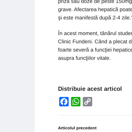
priză sau doze de peste 150mg 
grave. Afectarea hepatică poat
şi este manifestă după 2-4 zile.
În acest moment, tânărul student 
Clinic Fundeni. Când a plecat d
foarte severă a funcţiei hepatic
asupra funcţiilor vitale.
Distribuie acest articol
Facebook
WhatsApp
Copy
Link
Articolul precedent