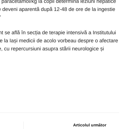
paracetamol/kg la copil determină leziuni hepatice
e deveni aparentă după 12-48 de ore de la ingestie
”
se află în secția de terapie intensivă a Institutului
e la Iași medicii de acolo vorbeau despre o afectare
e, cu repercursiuni asupra stării neurologice și
Articolul următor