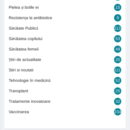
Pielea și bolile ei
15
Rezistența la antibiotice
9
Sănătate Publică
1131
Sănătatea copilului
53
Sănătatea femeii
49
Știri de actualitate
20
Stiri si noutati
1113
Tehnologie în medicină
52
Transplant
25
Tratamente inovatoare
32
Vaccinarea
234