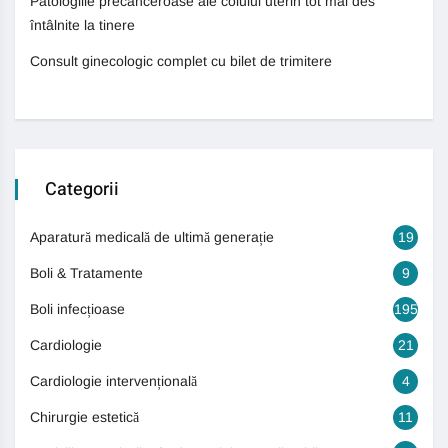
Patologiile precanceroase ale colului uterin tot mai des
întâlnite la tinere
Consult ginecologic complet cu bilet de trimitere
Categorii
Aparatură medicală de ultimă generație
19
Boli & Tratamente
9
Boli infecțioase
195
Cardiologie
21
Cardiologie intervențională
4
Chirurgie estetică
11