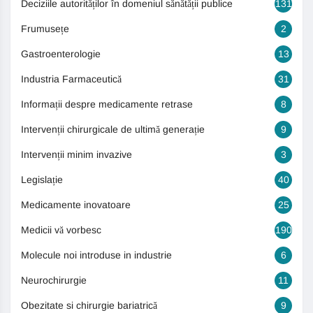
Deciziile autorităților în domeniul sănătății publice
131
Frumusețe
2
Gastroenterologie
13
Industria Farmaceutică
31
Informații despre medicamente retrase
8
Intervenții chirurgicale de ultimă generație
9
Intervenții minim invazive
3
Legislație
40
Medicamente inovatoare
25
Medicii vă vorbesc
190
Molecule noi introduse in industrie
6
Neurochirurgie
11
Obezitate si chirurgie bariatrică
9