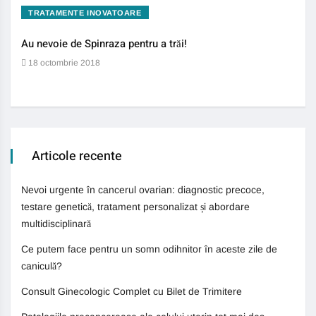
TRATAMENTE INOVATOARE
BO
Au nevoie de Spinraza pentru a trăi!
Gene
auti
18 octombrie 2018
13 
Articole recente
Nevoi urgente în cancerul ovarian: diagnostic precoce,
testare genetică, tratament personalizat și abordare
multidisciplinară
Ce putem face pentru un somn odihnitor în aceste zile de
caniculă?
Consult Ginecologic Complet cu Bilet de Trimitere