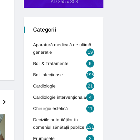
Categorii
Aparatură medicală de ultimă
generație
19
Boli & Tratamente
9
Boli infecțioase
195
Cardiologie
21
Cardiologie intervențională
4
Chirurgie estetică
11
INTERVENȚII CHIRURGICALE DE
GASTROENTEROLOGIE
Deciziile autorităților în
ULTIMĂ GENERAȚIE
domeniul sănătății publice
131
Frumusețe
2