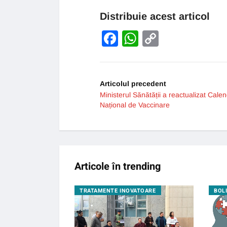
Distribuie acest articol
Facebook
WhatsApp
Copy
Link
Articolul precedent
Ministerul Sănătății a reactualizat Cale
Național de Vaccinare
Articole în trending
GIE
TRATAMENTE INOVATOARE
BOL