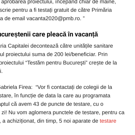
aprobarea proiectului, începând chiar de mâine,
scrie pentru a fi testați gratuit de către Primăria
esa de email vacanta2020@pmb.ro. ”
ucureștenii care pleacă în vacanță
a Capitalei decontează către unitățile sanitare
drul proiectului suma de 200 lei/beneficiar. Prin
roiectului “Testăm pentru Bucureşti” crește de la
i.
briela Firea: “Vor fi contactați de colegii de la
tare, în funcție de data la care au programata
faptul că avem 43 de puncte de testare, cu o
e zi! Nu vom aglomera punctele de testare, pentru ca
a achiziționat, din timp, 5 noi aparate de
testare