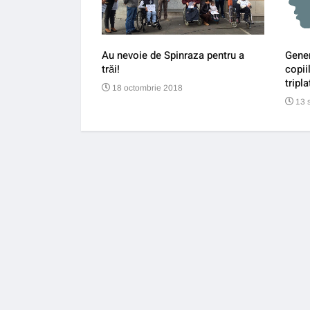
îi pun la pământ pe
Au nevoie de Spinraza pentru a
Gener
trăi!
copii
tripla
18 octombrie 2018
13 