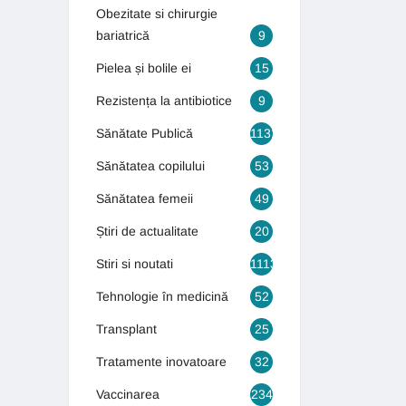
Obezitate si chirurgie
bariatrică
9
Pielea și bolile ei
15
Rezistența la antibiotice
9
Sănătate Publică
1131
Sănătatea copilului
53
Sănătatea femeii
49
Știri de actualitate
20
Stiri si noutati
1113
Tehnologie în medicină
52
Transplant
25
Tratamente inovatoare
32
Vaccinarea
234