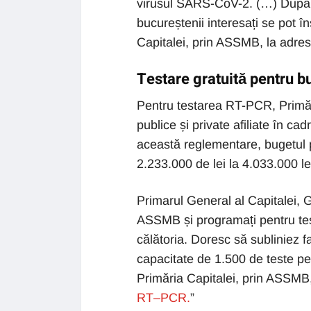
virusul SARS-CoV-2. (…) După 
bucureștenii interesați se pot în
Capitalei, prin ASSMB, la adr
Testare gratuită pentru b
Pentru testarea RT-PCR, Primări
publice și private afiliate în ca
această reglementare, bugetul p
2.233.000 de lei la 4.033.000 le
Primarul General al Capitalei, Ga
ASSMB și programați pentru tes
călătoria. Doresc să subliniez 
capacitate de 1.500 de teste p
Primăria Capitalei, prin ASSMB, 
RT–PCR.
”