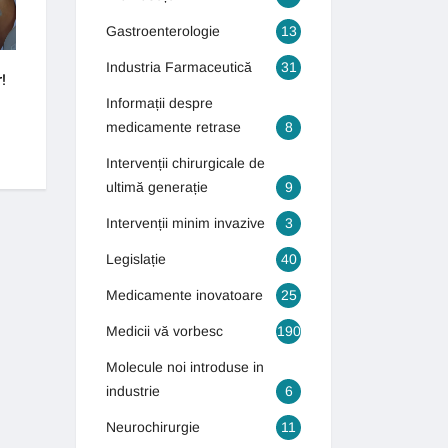
Gastroenterologie
13
Industria Farmaceutică
31
!
Cum puteți scăpa de varice?
Bolile bătrâneții îi 
tineri
Informații despre
4 septembrie 2018
medicamente retrase
8
16 octombrie 2018
Intervenții chirurgicale de
ultimă generație
9
Intervenții minim invazive
3
Legislație
40
Medicamente inovatoare
25
Medicii vă vorbesc
190
Molecule noi introduse in
industrie
6
Neurochirurgie
11