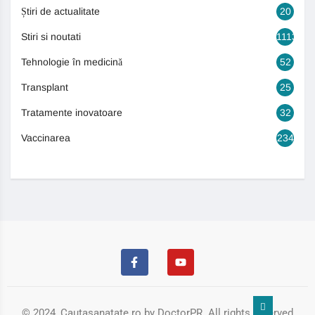
Știri de actualitate
20
Stiri si noutati
1113
Tehnologie în medicină
52
Transplant
25
Tratamente inovatoare
32
Vaccinarea
234
© 2024, Cautasanatate.ro by DoctorPR. All rights reserved