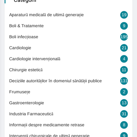
Categorii
Aparatură medicală de ultimă generație
19
Boli & Tratamente
9
Boli infecțioase
195
Cardiologie
21
Cardiologie intervențională
4
Chirurgie estetică
11
Deciziile autorităților în domeniul sănătății publice
131
Frumusețe
2
Gastroenterologie
13
Industria Farmaceutică
31
Informații despre medicamente retrase
8
Intervenții chirurgicale de ultimă generație
9