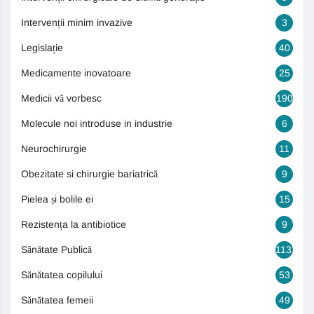
Intervenții minim invazive
3
Legislație
40
Medicamente inovatoare
25
Medicii vă vorbesc
190
Molecule noi introduse in industrie
6
Neurochirurgie
11
Obezitate si chirurgie bariatrică
9
Pielea și bolile ei
15
Rezistența la antibiotice
9
Sănătate Publică
1131
Sănătatea copilului
53
Sănătatea femeii
49