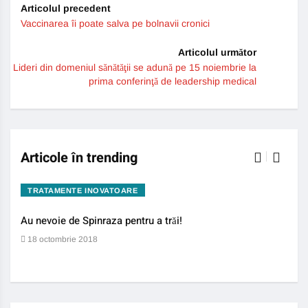
Articolul precedent
Vaccinarea îi poate salva pe bolnavii cronici
Articolul următor
Lideri din domeniul sănătăţii se adună pe 15 noiembrie la
prima conferinţă de leadership medical
Articole în trending
TRATAMENTE INOVATOARE
BO
Au nevoie de Spinraza pentru a trăi!
Gene
auti
18 octombrie 2018
13 