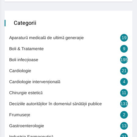
Categorii
Aparatură medicală de ultimă generație
19
Boli & Tratamente
9
Boli infecțioase
195
Cardiologie
21
Cardiologie intervențională
4
Chirurgie estetică
11
Deciziile autorităților în domeniul sănătății publice
131
Frumusețe
2
Gastroenterologie
13
Industria Farmaceutică
31