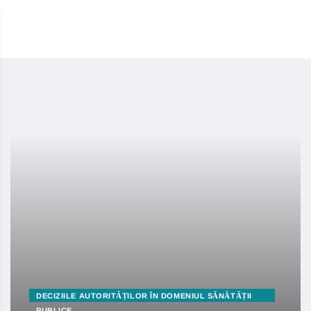
DECIZIILE AUTORITĂȚILOR ÎN DOMENIUL SĂNĂTĂȚII
PUBLICE