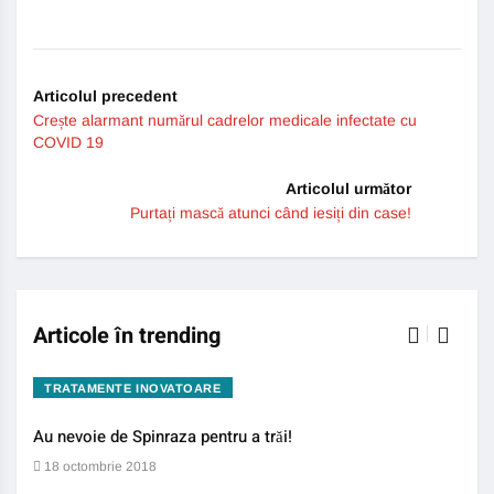
Articolul precedent
Crește alarmant numărul cadrelor medicale infectate cu
COVID 19
Articolul următor
Purtați mască atunci când iesiți din case!
Articole în trending
TRATAMENTE INOVATOARE
BO
Au nevoie de Spinraza pentru a trăi!
Gene
auti
18 octombrie 2018
13 