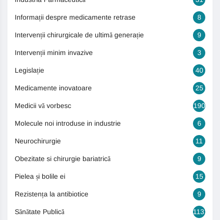
Informații despre medicamente retrase
8
Intervenții chirurgicale de ultimă generație
9
Intervenții minim invazive
3
Legislație
40
Medicamente inovatoare
25
Medicii vă vorbesc
190
Molecule noi introduse in industrie
6
Neurochirurgie
11
Obezitate si chirurgie bariatrică
9
Pielea și bolile ei
15
Rezistența la antibiotice
9
Sănătate Publică
1131