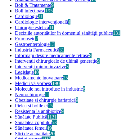
Boli & Tratamente
9
Boli infecțioase
195
Cardiologie
21
Cardiologie intervențională
4
Chirurgie estetică
11
Deciziile autorităților în domeniul sănătății publice
131
Frumusețe
2
Gastroenterologie
13
Industria Farmaceutică
31
Informații despre medicamente retrase
8
Intervenții chirurgicale de ultimă generație
9
Intervenții minim invazive
3
Legislație
40
Medicamente inovatoare
25
Medicii vă vorbesc
190
Molecule noi introduse in industrie
6
Neurochirurgie
11
Obezitate si chirurgie bariatrică
9
Pielea și bolile ei
15
Rezistența la antibiotice
9
Sănătate Publică
1131
Sănătatea copilului
53
Sănătatea femeii
49
Știri de actualitate
20