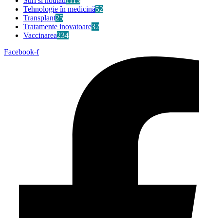
Stiri si noutati
1113
Tehnologie în medicină
52
Transplant
25
Tratamente inovatoare
32
Vaccinarea
234
Facebook-f