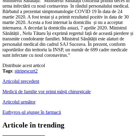
Ministerul Sănătății: “Ministerul Sănătății confirmă primul deces în
urma infectării cu noul corinavirus în rândul personalului medical.
Bărbatul a prezentat simptomatologie COVID 19 în data de 24
martie 2020. A fost testat și a primit rezultatul pozitiv in data de 30
martie 2020. Acesta a fost internat la domiciliu și nu a acceptat
internarea. A decedat la domiciliu astazi, 7 aprilie 2020. Ministrul
Sănătății , Nelu Tătaru își exprimă regretul față de această pierdere și
transmite condoleanțe familiei. Ministrul Sănătății este alaturi de
personalul medical din cadrul SAJ Suceava. În prezent, conform
raportărilor din teritoriu la INSP, un număr de 699 cadre medicale
sunt infectate cu noul coronavirus.”
Distribuie acest articol
Tags
:
stiripescurt2
Articolul precedent
Medicii de familie vor primi măști chirurgicale
Articolul următor
Euthyrox-ul ajunge în farmacii
Articole în trending