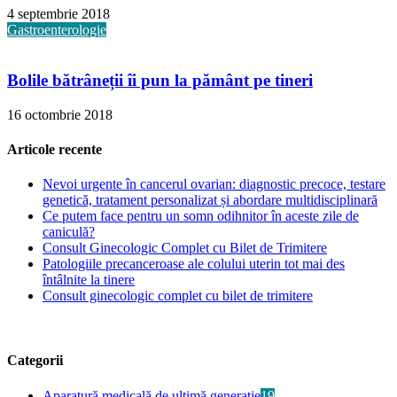
4 septembrie 2018
Gastroenterologie
Bolile bătrâneții îi pun la pământ pe tineri
16 octombrie 2018
Articole recente
Nevoi urgente în cancerul ovarian: diagnostic precoce, testare
genetică, tratament personalizat și abordare multidisciplinară
Ce putem face pentru un somn odihnitor în aceste zile de
caniculă?
Consult Ginecologic Complet cu Bilet de Trimitere
Patologiile precanceroase ale colului uterin tot mai des
întâlnite la tinere
Consult ginecologic complet cu bilet de trimitere
Categorii
Aparatură medicală de ultimă generație
19