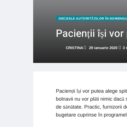
DECIZIILE AUTORITĂȚILOR ÎN DOMENIU
Pacienții își vo
CRISTINA
29 ianuarie 2020
3 
Pacienții își vor putea alege spit
bolnavii nu vor plăti nimic dacă 
de sănătate. Practic, furnizorii 
bugetare cuprinse în programel