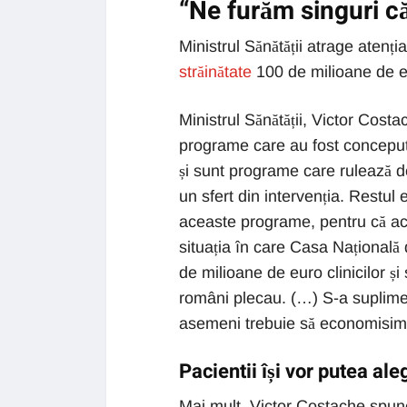
“Ne furăm singuri c
Ministrul Sănătății atrage atenți
străinătate
100 de milioane de e
Ministrul Sănătății, Victor Cos
programe care au fost concepute
și sunt programe care rulează d
un sfert din intervenția. Restul
aceaste programe, pentru că ace
situația în care Casa Națională
de milioane de euro clinicilor și 
români plecau. (…) S-a suplimen
asemeni trebuie să economisim ac
Pacientii își vor putea ale
Mai mult, Victor Costache spune 