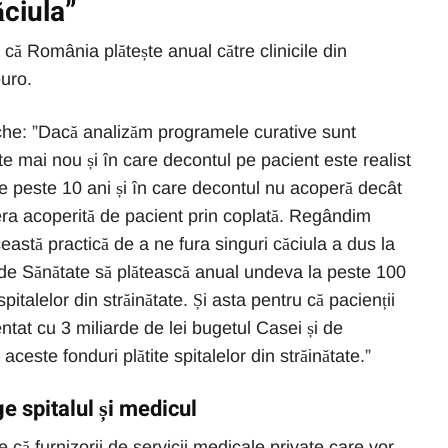
ăciula”
a că România plătește anual către clinicile din
uro.
tache: ”Dacă analizăm programele curative sunt
 mai nou și în care decontul pe pacient este realist
e peste 10 ani și în care decontul nu acoperă decât
 era acoperită de pacient prin coplată. Regândim
astă practică de a ne fura singuri căciula a dus la
 de Sănătate să plătească anual undeva la peste 100
spitalelor din străinătate. Și asta pentru că pacienții
tat cu 3 miliarde de lei bugetul Casei și de
este fonduri plătite spitalelor din străinătate.”
ge spitalul și medicul
că furnizorii de servicii medicale private care vor