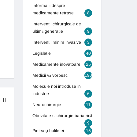
Informații despre
medicamente retrase
8
Intervenții chirurgicale de
ultimă generație
9
Intervenții minim invazive
3
Legislație
40
Medicamente inovatoare
25
Medicii vă vorbesc
190
Molecule noi introduse in
industrie
6
Neurochirurgie
11
BOLI & TRATAMENTE
Obezitate si chirurgie bariatrică
9
Generația autismului! Numărul copiilor care suferă de autism s-a tr
Pielea și bolile ei
15
13 septembrie 2018