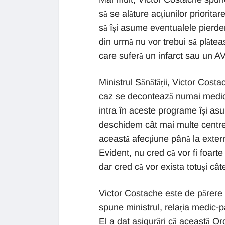
să se alăture acțiunilor prioritar
să își asume eventualele pierderi
din urmă nu vor trebui să plăteas
care suferă un infarct sau un A
Ministrul Sănătății, Victor Costac
caz se decontează numai medicam
intra în aceste programe își asu
deschidem cât mai multe centre 
această afecțiune până la extern
Evident, nu cred că vor fi foart
dar cred că vor exista totuși cât
Victor Costache este de părere c
spune ministrul, relația medic-p
El a dat asigurări că această O