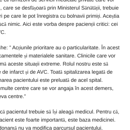
e, care se desfășoară prin Ministerul Sănătății, trebuie
 pe care le pot înregistra cu bolnavii primiți. Aceștia
că nimic. Aici este vorba despre pacienții critici: cei
VC.
he: ” Acțiunile prioritare au o particularitate. În acest
entele și materialele sanitare. Clinicile care vor
mă aceste situații extreme. Rolul nostru este să
de infarct și de AVC. Toată spitalizarea legată de
area pacientului este preluată de acel spital.
e multe centre care se vor angaja în acest demers,
eva centre.”
ă pacientul trebuie să își aleagă medicul. Pentru că,
acient este foarte importantă, este baza medicinei.
rdonanță nu va modifica parcursul pacientului.