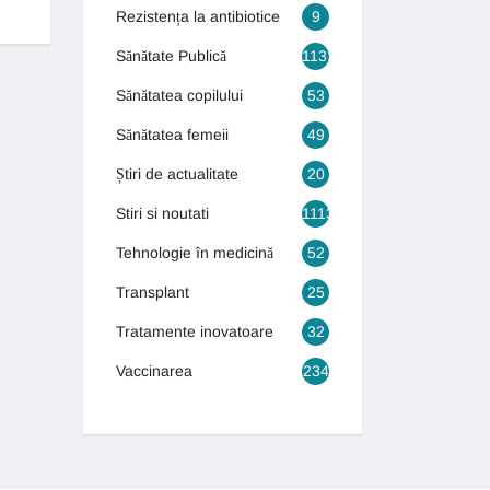
Rezistența la antibiotice
9
Sănătate Publică
1131
Sănătatea copilului
53
Sănătatea femeii
49
Știri de actualitate
20
Stiri si noutati
1113
Tehnologie în medicină
52
Transplant
25
Tratamente inovatoare
32
Vaccinarea
234