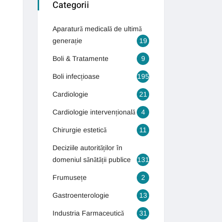
Categorii
Aparatură medicală de ultimă
generație
19
Boli & Tratamente
9
Boli infecțioase
195
Cardiologie
21
Cardiologie intervențională
4
Chirurgie estetică
11
Deciziile autorităților în
domeniul sănătății publice
131
Frumusețe
2
Gastroenterologie
13
Industria Farmaceutică
31