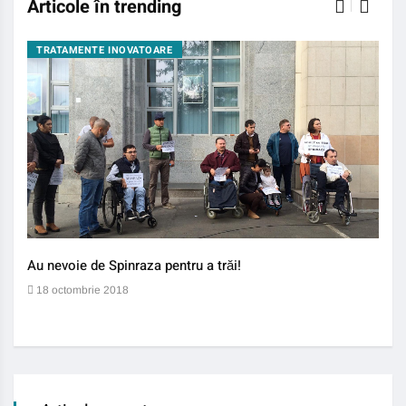
Articole în trending
TRATAMENTE INOVATOARE
BO
Au nevoie de Spinraza pentru a trăi!
Gene
auti
18 octombrie 2018
13 