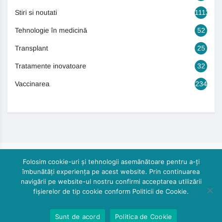
Stiri si noutati
1113
Tehnologie în medicină
52
Transplant
25
Tratamente inovatoare
32
Vaccinarea
234
Folosim cookie-uri și tehnologii asemănătoare pentru a-ți
îmbunătăți experiența pe acest website. Prin continuarea
navigării pe website-ul nostru confirmi acceptarea utilizării
fișierelor de tip cookie conform Politicii de Cookie.
© 2024, Cautasanatate.ro by DoctorPR. All rights reserved
Sunt de acord
Politica de Cookie