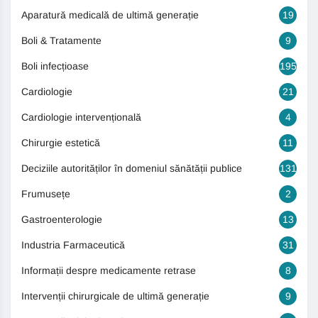
Aparatură medicală de ultimă generație
19
Boli & Tratamente
9
Boli infecțioase
195
Cardiologie
21
Cardiologie intervențională
4
Chirurgie estetică
11
Deciziile autorităților în domeniul sănătății publice
131
Frumusețe
2
Gastroenterologie
13
Industria Farmaceutică
31
Informații despre medicamente retrase
8
Intervenții chirurgicale de ultimă generație
9