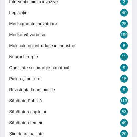
Intervenții minim invazive
3
Legislație
40
Medicamente inovatoare
25
Medicii vă vorbesc
190
Molecule noi introduse in industrie
6
Neurochirurgie
11
Obezitate si chirurgie bariatrică
9
Pielea și bolile ei
15
Rezistența la antibiotice
9
Sănătate Publică
1131
Sănătatea copilului
53
Sănătatea femeii
49
Știri de actualitate
20