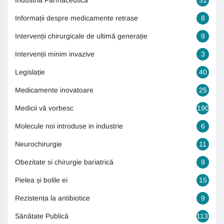
Industria Farmaceutică
31
Informații despre medicamente retrase
8
Intervenții chirurgicale de ultimă generație
9
Intervenții minim invazive
3
Legislație
40
Medicamente inovatoare
25
Medicii vă vorbesc
190
Molecule noi introduse in industrie
6
Neurochirurgie
11
Obezitate si chirurgie bariatrică
9
Pielea și bolile ei
15
Rezistența la antibiotice
9
Sănătate Publică
1131