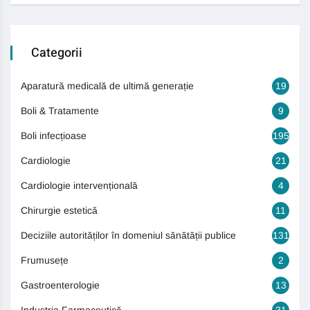
Categorii
Aparatură medicală de ultimă generație
19
Boli & Tratamente
9
Boli infecțioase
195
Cardiologie
21
Cardiologie intervențională
4
Chirurgie estetică
11
Deciziile autorităților în domeniul sănătății publice
131
Frumusețe
2
Gastroenterologie
13