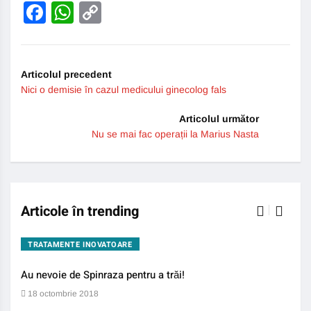
Facebook
WhatsApp
Copy
Link
Articolul precedent
Nici o demisie în cazul medicului ginecolog fals
Articolul următor
Nu se mai fac operații la Marius Nasta
Articole în trending
TRATAMENTE INOVATOARE
BO
Au nevoie de Spinraza pentru a trăi!
Gene
auti
18 octombrie 2018
13 