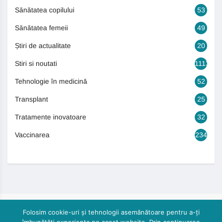
Sănătatea copilului
53
Sănătatea femeii
49
Știri de actualitate
20
Stiri si noutati
1113
Tehnologie în medicină
52
Transplant
25
Tratamente inovatoare
32
Vaccinarea
234
Folosim cookie-uri și tehnologii asemănătoare pentru a-ți