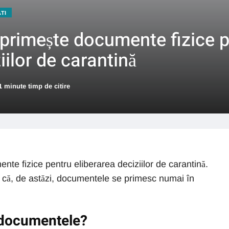
ATI
rimește documente fizice p
iilor de carantină
1 minute timp de citire
e fizice pentru eliberarea deciziilor de carantină.
ță că, de astăzi, documentele se primesc numai în
 documentele?