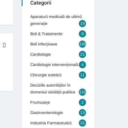
Categorii
Aparatură medicală de ultimă
generație
19
Boli & Tratamente
9
Boli infecțioase
195
Cardiologie
21
BOLI & TRATAMENTE
Cardiologie intervențională
4
Generația autismului! Numărul copiilor care suferă de autism s-a tr
Chirurgie estetică
11
13 septembrie 2018
Deciziile autorităților în
domeniul sănătății publice
131
Frumusețe
2
Gastroenterologie
13
Industria Farmaceutică
31