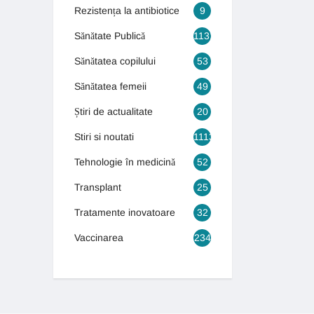
Rezistența la antibiotice
9
Sănătate Publică
1131
Sănătatea copilului
53
Sănătatea femeii
49
Știri de actualitate
20
Stiri si noutati
1113
Tehnologie în medicină
52
Transplant
25
Tratamente inovatoare
32
Vaccinarea
234