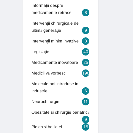
Informații despre
medicamente retrase
8
Intervenții chirurgicale de
ultimă generație
9
Intervenții minim invazive
3
Legislație
40
Medicamente inovatoare
25
Medicii vă vorbesc
190
Molecule noi introduse in
industrie
6
Neurochirurgie
11
Obezitate si chirurgie bariatrică
9
Pielea și bolile ei
15