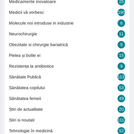
Medicamente inovatoare
25
Medicii vă vorbesc
190
Molecule noi introduse in industrie
6
Neurochirurgie
11
Obezitate si chirurgie bariatrică
9
Pielea și bolile ei
15
Rezistența la antibiotice
9
Sănătate Publică
1131
Sănătatea copilului
53
Sănătatea femeii
49
Știri de actualitate
20
Stiri si noutati
1113
Tehnologie în medicină
52