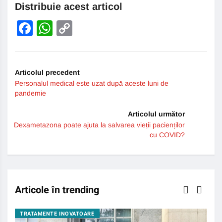
Distribuie acest articol
Facebook
WhatsApp
Copy
Link
Articolul precedent
Personalul medical este uzat după aceste luni de
pandemie
Articolul următor
Dexametazona poate ajuta la salvarea vieții pacienților
cu COVID?
Articole în trending
TRATAMENTE INOVATOARE
BO