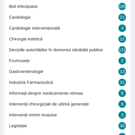
Boli infecțioase
195
Cardiologie
21
Cardiologie intervențională
4
Chirurgie estetică
11
Deciziile autorităților în domeniul sănătății publice
131
Frumusețe
2
Gastroenterologie
13
Industria Farmaceutică
31
Informații despre medicamente retrase
8
Intervenții chirurgicale de ultimă generație
9
Intervenții minim invazive
3
Legislație
40