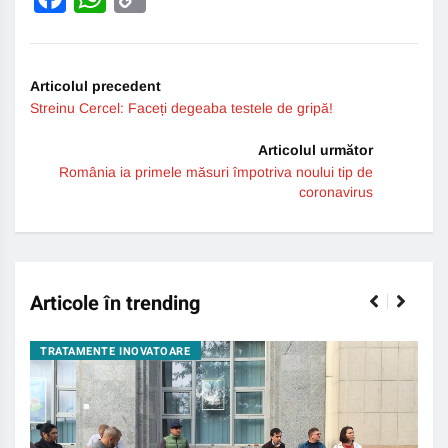
Link
Articolul precedent
Streinu Cercel: Faceți degeaba testele de gripă!
Articolul următor
România ia primele măsuri împotriva noului tip de
coronavirus
Articole în trending
TRATAMENTE INOVATOARE
BO