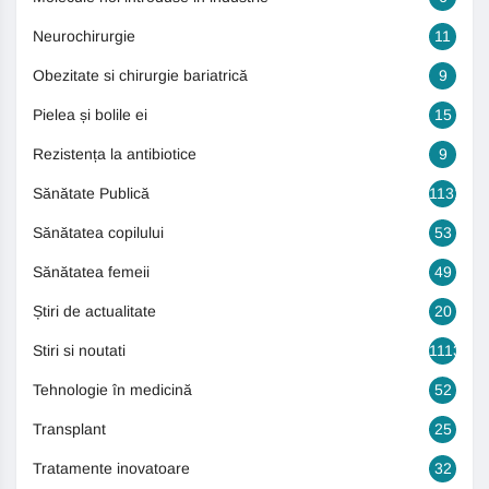
Neurochirurgie
11
Obezitate si chirurgie bariatrică
9
Pielea și bolile ei
15
Rezistența la antibiotice
9
Sănătate Publică
1131
Sănătatea copilului
53
Sănătatea femeii
49
Știri de actualitate
20
Stiri si noutati
1113
Tehnologie în medicină
52
Transplant
25
Tratamente inovatoare
32