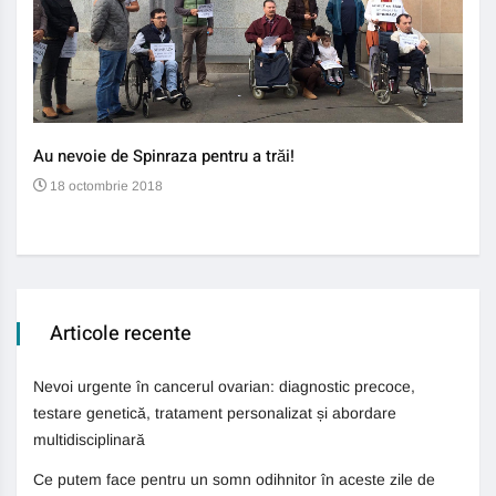
Au nevoie de Spinraza pentru a trăi!
Gene
auti
18 octombrie 2018
13
Articole recente
Nevoi urgente în cancerul ovarian: diagnostic precoce,
testare genetică, tratament personalizat și abordare
multidisciplinară
Ce putem face pentru un somn odihnitor în aceste zile de