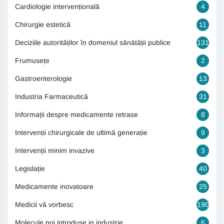
Cardiologie intervențională
4
Chirurgie estetică
11
Deciziile autorităților în domeniul sănătății publice
131
Frumusețe
2
Gastroenterologie
13
Industria Farmaceutică
31
Informații despre medicamente retrase
8
Intervenții chirurgicale de ultimă generație
9
Intervenții minim invazive
3
Legislație
40
Medicamente inovatoare
25
Medicii vă vorbesc
190
Molecule noi introduse in industrie
6