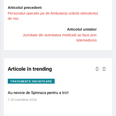
Articolul precedent
Personalul operativ pe de Ambulanță solicită stimulentul
de risc
Articolul următor
Jumătate din activitatea medicală se face prin
telemedicină
Articole în trending
TRATAMENTE INOVATOARE
BO
Au nevoie de Spinraza pentru a trăi!
Gene
auti
18 octombrie 2018
13 