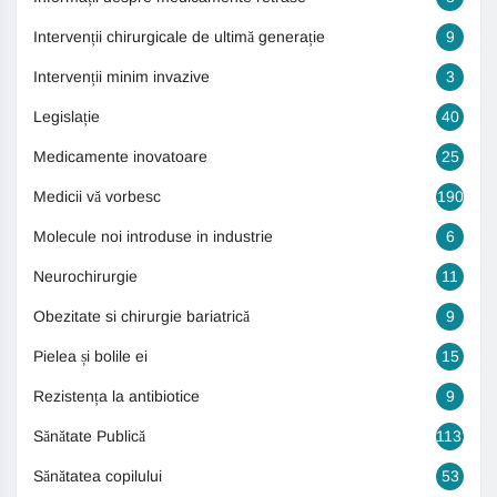
Intervenții chirurgicale de ultimă generație
9
Intervenții minim invazive
3
Legislație
40
Medicamente inovatoare
25
Medicii vă vorbesc
190
Molecule noi introduse in industrie
6
Neurochirurgie
11
Obezitate si chirurgie bariatrică
9
Pielea și bolile ei
15
Rezistența la antibiotice
9
Sănătate Publică
1131
Sănătatea copilului
53