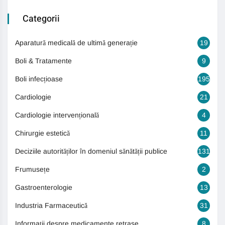
Categorii
Aparatură medicală de ultimă generație
19
Boli & Tratamente
9
Boli infecțioase
195
Cardiologie
21
Cardiologie intervențională
4
Chirurgie estetică
11
Deciziile autorităților în domeniul sănătății publice
131
Frumusețe
2
Gastroenterologie
13
Industria Farmaceutică
31
Informații despre medicamente retrase
8