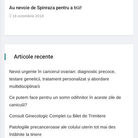
Au nevoie de Spinraza pentru a trăi!
Gene
auti
18 octombrie 2018
13 
Articole recente
Nevoi urgente în cancerul ovarian: diagnostic precoce,
testare genetică, tratament personalizat și abordare
multidisciplinară
Ce putem face pentru un somn odihnitor în aceste zile de
caniculă?
Consult Ginecologic Complet cu Bilet de Trimitere
Patologiile precanceroase ale colului uterin tot mai des
întâlnite la tinere