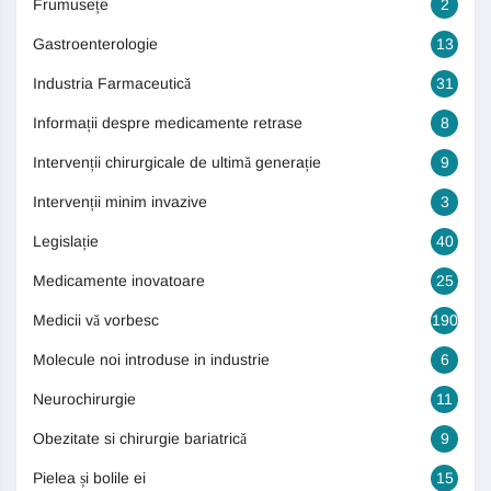
Frumusețe
2
Gastroenterologie
13
Industria Farmaceutică
31
Informații despre medicamente retrase
8
Intervenții chirurgicale de ultimă generație
9
Intervenții minim invazive
3
Legislație
40
Medicamente inovatoare
25
Medicii vă vorbesc
190
Molecule noi introduse in industrie
6
Neurochirurgie
11
Obezitate si chirurgie bariatrică
9
Pielea și bolile ei
15