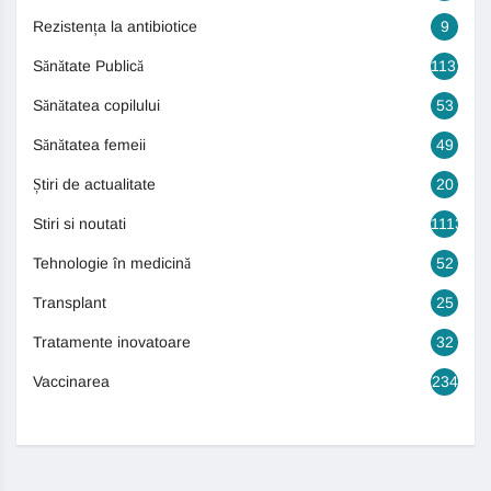
Rezistența la antibiotice
9
Sănătate Publică
1131
Sănătatea copilului
53
Sănătatea femeii
49
Știri de actualitate
20
Stiri si noutati
1113
Tehnologie în medicină
52
Transplant
25
Tratamente inovatoare
32
Vaccinarea
234