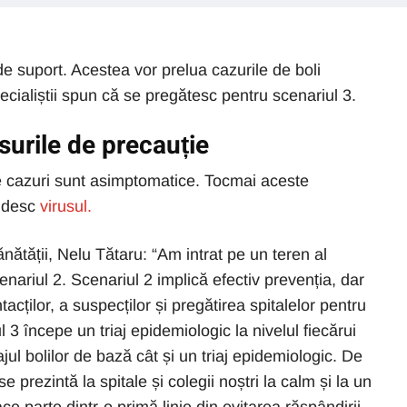
 de suport. Acestea vor prelua cazurile de boli
cialiștii spun că se pregătesc pentru scenariul 3.
rile de precauție
tre cazuri sunt asimptomatice. Tocmai aceste
ândesc
virusul.
ănătății, Nelu Tătaru: “Am intrat pe un teren al
enariul 2. Scenariul 2 implică efectiv prevenția, dar
tacților, a suspecților și pregătirea spitalelor pentru
l 3 începe un triaj epidemiologic la nivelul fiecărui
riajul bolilor de bază cât și un triaj epidemiologic. De
 prezintă la spitale și colegii noștri la calm și la un