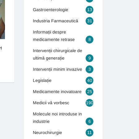
INTERVENȚII CHIRURGICALE DE
GASTROENTEROLOGIE
ULTIMĂ GENERAȚIE
Gastroenterologie
13
Industria Farmaceutică
31
Informații despre
medicamente retrase
8
!
Cum puteți scăpa de varice?
Bolile bătrâneții îi 
Intervenții chirurgicale de
tineri
4 septembrie 2018
ultimă generație
9
16 octombrie 2018
Intervenții minim invazive
3
Legislație
40
Medicamente inovatoare
25
Medicii vă vorbesc
190
Molecule noi introduse in
industrie
6
Neurochirurgie
11