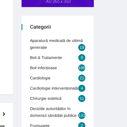
Categorii
Aparatură medicală de ultimă
generație
19
Boli & Tratamente
9
Boli infecțioase
195
Cardiologie
21
Cardiologie intervențională
4
Chirurgie estetică
11
Deciziile autorităților în
domeniul sănătății publice
131
Frumusețe
2