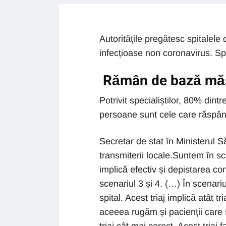
Autoritățile pregătesc spitalele
infecțioase non coronavirus. Spe
Rămân de bază măsu
Potrivit specialiștilor, 80% din
persoane sunt cele care răsp
Secretar de stat în Ministerul S
transmiterii locale.Suntem în sc
implică efectiv și depistarea con
scenariul 3 și 4. (…) În scenariu
spital. Acest triaj implică atât t
aceeea rugăm și pacienții care se