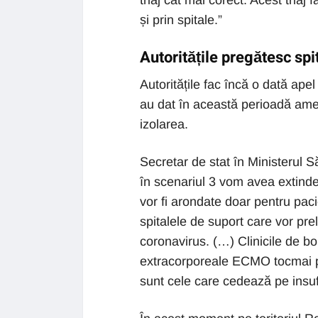
triaj cât mai corect. Acest triaj 
și prin spitale.”
Autoritățile pregătesc spi
Autoritățile fac încă o dată apel
au dat în această perioadă amen
izolarea.
Secretar de stat în Ministerul 
în scenariul 3 vom avea extinderi
vor fi arondate doar pentru pa
spitalele de suport care vor prel
coronavirus. (…) Clinicile de b
extracorporeale ECMO tocmai pen
sunt cele care cedează pe insufi