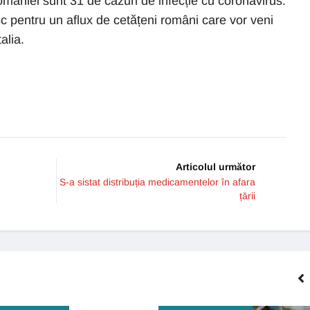
omâniei sunt 31 de cazuri de infecție cu coronavirus.
sc pentru un aflux de cetățeni români care vor veni
alia.
Articolul următor
e
S-a sistat distribuția medicamentelor în afara
țării