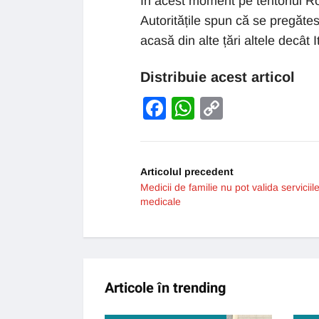
În acest moment pe teritoriul R
Autoritățile spun că se pregăte
acasă din alte țări altele decât It
Distribuie acest articol
Facebook
WhatsApp
Copy
Link
Articolul precedent
Medicii de familie nu pot valida serviciil
medicale
Articole în trending