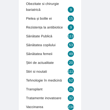
Obezitate si chirurgie
bariatrică
9
Pielea și bolile ei
15
Rezistența la antibiotice
9
Sănătate Publică
1131
Sănătatea copilului
53
Sănătatea femeii
49
Știri de actualitate
20
Stiri si noutati
1113
Tehnologie în medicină
52
Transplant
25
Tratamente inovatoare
32
Vaccinarea
234