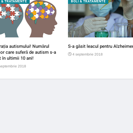
I & TRATAMENTE
BOLI & TRATAMENTE
ația autismului! Numărul
S-a găsit leacul pentru Alzheimer
lor care suferă de autism s-a
4 septembrie 2018
t în ultimii 10 ani!
septembrie 2018