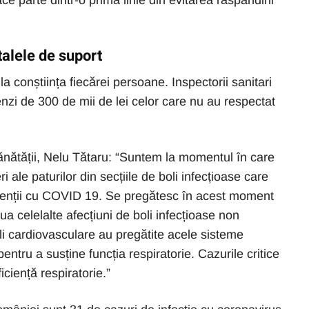
face parte dintr-o primă linie din evitarea răspândirii
talele de suport
 la conștiința fiecărei persoane. Inspectorii sanitari
zi de 300 de mii de lei celor care nu au respectat
Sănătății, Nelu Tătaru: “Suntem la momentul în care
 ale paturilor din secțiile de boli infecțioase care
cienții cu COVID 19. Se pregătesc în acest moment
ua celelalte afecțiuni de boli infecțioase non
oli cardiovasculare au pregătite acele sisteme
tru a susține funcția respiratorie. Cazurile critice
ciență respiratorie.”