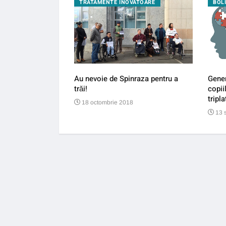
GIE
TRATAMENTE INOVATOARE
BOL
îi pun la pământ pe
Au nevoie de Spinraza pentru a
Gener
trăi!
copii
tripla
18 octombrie 2018
13 