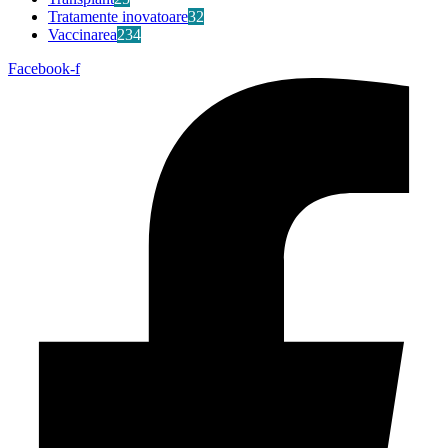
Tratamente inovatoare
32
Vaccinarea
234
Facebook-f