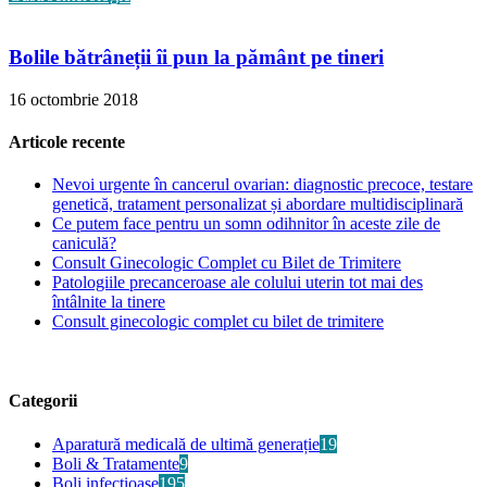
Bolile bătrâneții îi pun la pământ pe tineri
16 octombrie 2018
Articole recente
Nevoi urgente în cancerul ovarian: diagnostic precoce, testare
genetică, tratament personalizat și abordare multidisciplinară
Ce putem face pentru un somn odihnitor în aceste zile de
caniculă?
Consult Ginecologic Complet cu Bilet de Trimitere
Patologiile precanceroase ale colului uterin tot mai des
întâlnite la tinere
Consult ginecologic complet cu bilet de trimitere
Categorii
Aparatură medicală de ultimă generație
19
Boli & Tratamente
9
Boli infecțioase
195