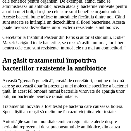
cele benefice pentru organism. De exemplu, atunci când se
administrează un antibiotic, acesta atacă și bacteriile vinovate pentru
apariția unei boli, dar și pe cele care sunt benefice organismului.
Aceste bacterii bune trăiesc în intestinele fiecăruia dintre noi. Când
sunt atacate se întâmplă un dezechilibru al florei bacteriene. Acesta
poate favoriza dezvoltarea unor bacterii rezistente la antibiotice.
Cercetător la Institutul Pasteur din Paris și autor al studiului, Didier
Mazel: Ucigând toate bacteriile, se creează astfel un uriaş loc liber
pentru cele care sunt rezistente, întrucât ele nu mai au competitori.”
Au găsit tratamentul împotriva
bacteriilor rezistente la antibiotice
Această “grenadă genetică”, creată de cercetători, conține o toxină
care se activează doar în prezenţa unei molecule specifice a bacteriei
ţintă. În acest fel omoară numai bacteriile vinovate de apariţia unor
boli, iar bacteriile benefice rămân intacte.
Tratamentul inovativ a fost testat pe bacteria care cauzează holera.
Specialiștii au reușit să o elimine în cazul viețuitoarelor testate.
Autorităţile sanitare mondiale emit cu regularitate alerte despre
pericolul reprezentat de supraconsumul de antibiotice, din cauza