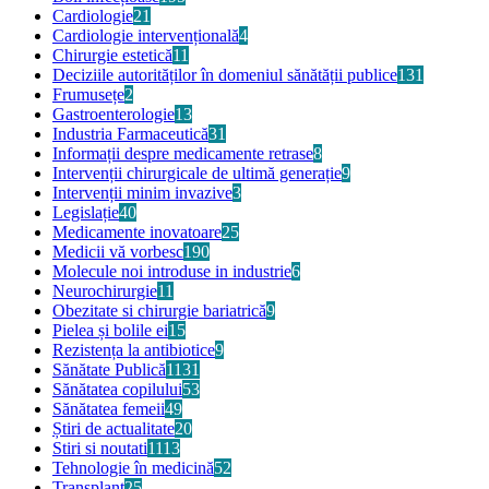
Cardiologie
21
Cardiologie intervențională
4
Chirurgie estetică
11
Deciziile autorităților în domeniul sănătății publice
131
Frumusețe
2
Gastroenterologie
13
Industria Farmaceutică
31
Informații despre medicamente retrase
8
Intervenții chirurgicale de ultimă generație
9
Intervenții minim invazive
3
Legislație
40
Medicamente inovatoare
25
Medicii vă vorbesc
190
Molecule noi introduse in industrie
6
Neurochirurgie
11
Obezitate si chirurgie bariatrică
9
Pielea și bolile ei
15
Rezistența la antibiotice
9
Sănătate Publică
1131
Sănătatea copilului
53
Sănătatea femeii
49
Știri de actualitate
20
Stiri si noutati
1113
Tehnologie în medicină
52
Transplant
25