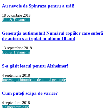
Au nevoie de Spinraza pentru a trăi!
18 octombrie 2018
Boli & Tratamente
Generația autismului! Numărul copiilor care suferă
de autism s-a triplat în ultimii 10 ani!
13 septembrie 2018
Boli & Tratamente
S-a găsit leacul pentru Alzheimer!
4 septembrie 2018
Intervenții chirurgicale de ultimă generație
Cum puteți scăpa de varice?
4 septembrie 2018
Gastroenterologie