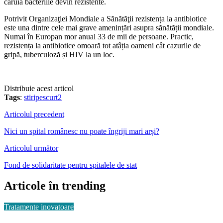
căruia bacteriile devin rezistente.
Potrivit Organizaţiei Mondiale a Sănătăţii rezistența la antibiotice
este una dintre cele mai grave amenințări asupra sănătății mondiale.
Numai în Europan mor anual 33 de mii de persoane. Practic,
rezistența la antibiotice omoară tot atâția oameni cât cazurile de
gripă, tuberculoză și HIV la un loc.
Distribuie acest articol
Tags
:
stiripescurt2
Articolul precedent
Nici un spital românesc nu poate îngriji mari arși?
Articolul următor
Fond de solidaritate pentru spitalele de stat
Articole în trending
Tratamente inovatoare