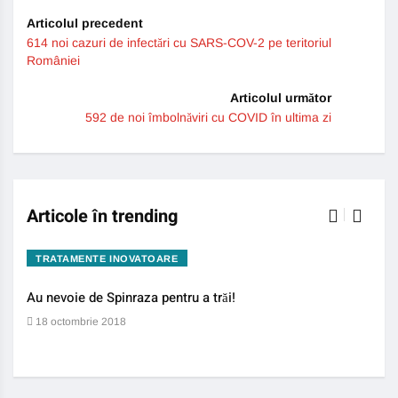
Articolul precedent
614 noi cazuri de infectări cu SARS-COV-2 pe teritoriul
României
Articolul următor
592 de noi îmbolnăviri cu COVID în ultima zi
Articole în trending
TRATAMENTE INOVATOARE
BO
Au nevoie de Spinraza pentru a trăi!
Gene
auti
18 octombrie 2018
13 