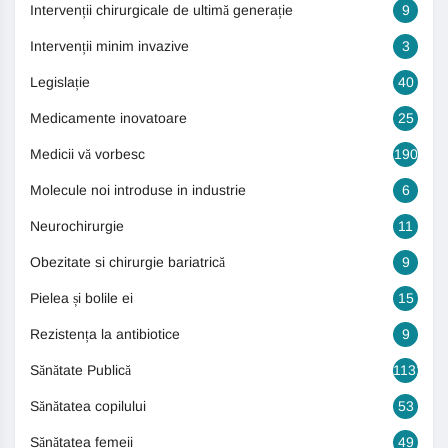
Intervenții chirurgicale de ultimă generație
9
Intervenții minim invazive
3
Legislație
40
Medicamente inovatoare
25
Medicii vă vorbesc
190
Molecule noi introduse in industrie
6
Neurochirurgie
11
Obezitate si chirurgie bariatrică
9
Pielea și bolile ei
15
Rezistența la antibiotice
9
Sănătate Publică
1131
Sănătatea copilului
53
Sănătatea femeii
49