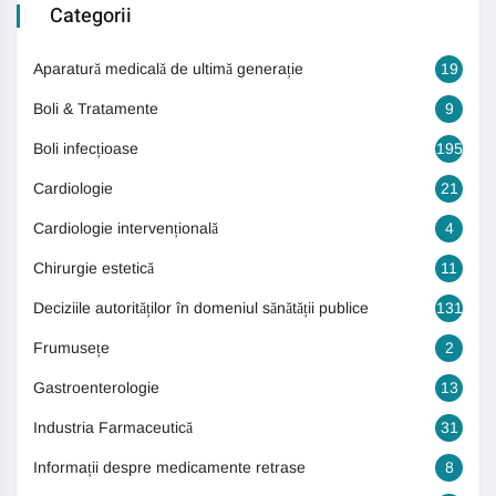
Categorii
Aparatură medicală de ultimă generație
19
Boli & Tratamente
9
Boli infecțioase
195
Cardiologie
21
Cardiologie intervențională
4
Chirurgie estetică
11
Deciziile autorităților în domeniul sănătății publice
131
Frumusețe
2
Gastroenterologie
13
Industria Farmaceutică
31
Informații despre medicamente retrase
8