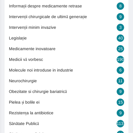
Informații despre medicamente retrase
8
Intervenții chirurgicale de ultimă generație
9
Intervenții minim invazive
3
Legislație
40
Medicamente inovatoare
25
Medicii vă vorbesc
190
Molecule noi introduse in industrie
6
Neurochirurgie
11
Obezitate si chirurgie bariatrică
9
Pielea și bolile ei
15
Rezistența la antibiotice
9
Sănătate Publică
1131