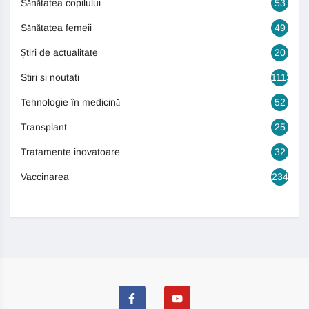
Sănătatea copilului
53
Sănătatea femeii
49
Știri de actualitate
20
Stiri si noutati
1113
Tehnologie în medicină
52
Transplant
25
Tratamente inovatoare
32
Vaccinarea
234