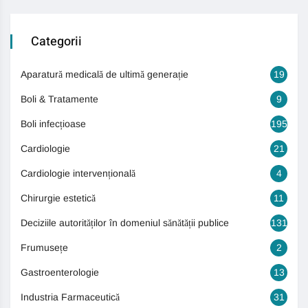
Categorii
Aparatură medicală de ultimă generație
19
Boli & Tratamente
9
Boli infecțioase
195
Cardiologie
21
Cardiologie intervențională
4
Chirurgie estetică
11
Deciziile autorităților în domeniul sănătății publice
131
Frumusețe
2
Gastroenterologie
13
Industria Farmaceutică
31