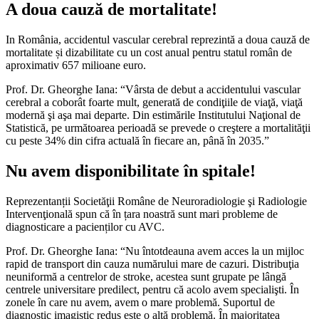
A doua cauză de mortalitate!
In România, accidentul vascular cerebral reprezintă a doua cauză de
mortalitate și dizabilitate cu un cost anual pentru statul român de
aproximativ 657 milioane euro.
Prof. Dr. Gheorghe Iana: “Vârsta de debut a accidentului vascular
cerebral a coborât foarte mult, generată de condiţiile de viaţă, viaţă
modernă şi aşa mai departe. Din estimările Institutului Naţional de
Statistică, pe următoarea perioadă se prevede o creştere a mortalităţii
cu peste 34% din cifra actuală în fiecare an, până în 2035.”
Nu avem disponibilitate în spitale!
Reprezentanții Societăţii Române de Neuroradiologie şi Radiologie
Intervenţională spun că în țara noastră sunt mari probleme de
diagnosticare a pacienților cu AVC.
Prof. Dr. Gheorghe Iana: “Nu întotdeauna avem acces la un mijloc
rapid de transport din cauza numărului mare de cazuri. Distribuţia
neuniformă a centrelor de stroke, acestea sunt grupate pe lângă
centrele universitare predilect, pentru că acolo avem specialişti. În
zonele în care nu avem, avem o mare problemă. Suportul de
diagnostic imagistic redus este o altă problemă. În majoritatea