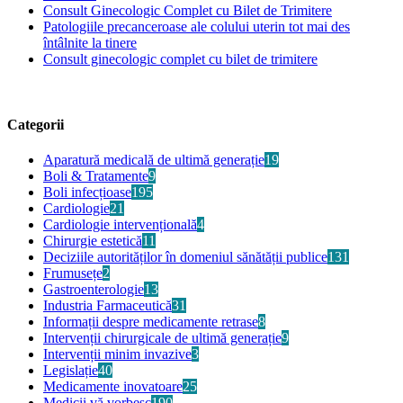
Consult Ginecologic Complet cu Bilet de Trimitere
Patologiile precanceroase ale colului uterin tot mai des
întâlnite la tinere
Consult ginecologic complet cu bilet de trimitere
Categorii
Aparatură medicală de ultimă generație
19
Boli & Tratamente
9
Boli infecțioase
195
Cardiologie
21
Cardiologie intervențională
4
Chirurgie estetică
11
Deciziile autorităților în domeniul sănătății publice
131
Frumusețe
2
Gastroenterologie
13
Industria Farmaceutică
31
Informații despre medicamente retrase
8
Intervenții chirurgicale de ultimă generație
9
Intervenții minim invazive
3
Legislație
40
Medicamente inovatoare
25
Medicii vă vorbesc
190