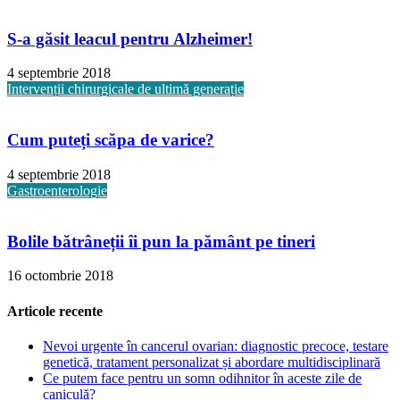
S-a găsit leacul pentru Alzheimer!
4 septembrie 2018
Intervenții chirurgicale de ultimă generație
Cum puteți scăpa de varice?
4 septembrie 2018
Gastroenterologie
Bolile bătrâneții îi pun la pământ pe tineri
16 octombrie 2018
Articole recente
Nevoi urgente în cancerul ovarian: diagnostic precoce, testare
genetică, tratament personalizat și abordare multidisciplinară
Ce putem face pentru un somn odihnitor în aceste zile de
caniculă?