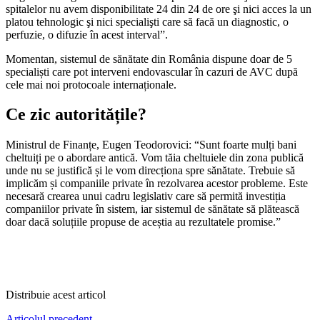
spitalelor nu avem disponibilitate 24 din 24 de ore şi nici acces la un
platou tehnologic şi nici specialişti care să facă un diagnostic, o
perfuzie, o difuzie în acest interval”.
Momentan, sistemul de sănătate din România dispune doar de 5
specialiști care pot interveni endovascular în cazuri de AVC după
cele mai noi protocoale internaționale.
Ce zic autoritățile?
Ministrul de Finanțe, Eugen Teodorovici: “Sunt foarte mulți bani
cheltuiți pe o abordare antică. Vom tăia cheltuiele din zona publică
unde nu se justifică și le vom direcționa spre sănătate. Trebuie să
implicăm și companiile private în rezolvarea acestor probleme. Este
necesară crearea unui cadru legislativ care să permită investiția
companiilor private în sistem, iar sistemul de sănătate să plătească
doar dacă soluțiile propuse de aceștia au rezultatele promise.”
Distribuie acest articol
Articolul precedent