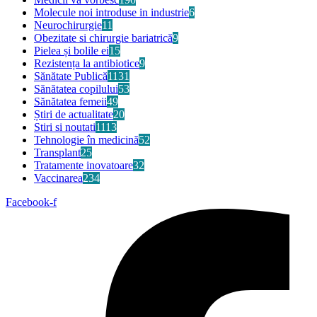
Molecule noi introduse in industrie
6
Neurochirurgie
11
Obezitate si chirurgie bariatrică
9
Pielea și bolile ei
15
Rezistența la antibiotice
9
Sănătate Publică
1131
Sănătatea copilului
53
Sănătatea femeii
49
Știri de actualitate
20
Stiri si noutati
1113
Tehnologie în medicină
52
Transplant
25
Tratamente inovatoare
32
Vaccinarea
234
Facebook-f