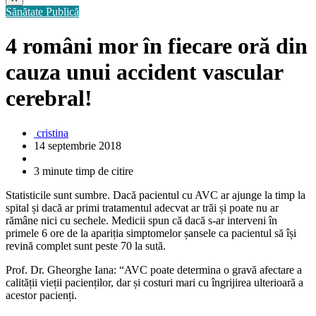
Sănătate Publică
4 români mor în fiecare oră din
cauza unui accident vascular
cerebral!
cristina
14 septembrie 2018
3 minute timp de citire
Statisticile sunt sumbre. Dacă pacientul cu AVC ar ajunge la timp la
spital și dacă ar primi tratamentul adecvat ar trăi și poate nu ar
rămâne nici cu sechele. Medicii spun că dacă s-ar interveni în
primele 6 ore de la apariția simptomelor șansele ca pacientul să își
revină complet sunt peste 70 la sută.
Prof. Dr. Gheorghe Iana: “AVC poate determina o gravă afectare a
calității vieții pacienților, dar și costuri mari cu îngrijirea ulterioară a
acestor pacienți.