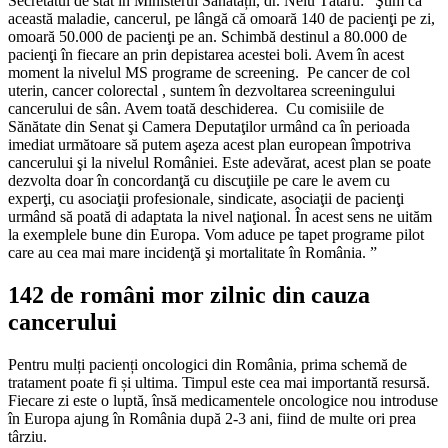
Secretatul de stat în Ministerul Sănătății, dr. Nelu Tătaru: “Ştim că
această maladie, cancerul, pe lângă că omoară 140 de pacienţi pe zi,
omoară 50.000 de pacienţi pe an. Schimbă destinul a 80.000 de
pacienţi în fiecare an prin depistarea acestei boli. Avem în acest
moment la nivelul MS programe de screening. Pe cancer de col
uterin, cancer colorectal , suntem în dezvoltarea screeningului
cancerului de sân. Avem toată deschiderea. Cu comisiile de
Sănătate din Senat şi Camera Deputaţilor urmând ca în perioada
imediat următoare să putem aşeza acest plan european împotriva
cancerului şi la nivelul României. Este adevărat, acest plan se poate
dezvolta doar în concordanţă cu discuţiile pe care le avem cu
experţi, cu asociaţii profesionale, sindicate, asociaţii de pacienţi
urmând să poată di adaptata la nivel naţional. În acest sens ne uităm
la exemplele bune din Europa. Vom aduce pe tapet programe pilot
care au cea mai mare incidenţă şi mortalitate în România. ”
142 de români mor zilnic din cauza
cancerului
Pentru mulți pacienți oncologici din România, prima schemă de
tratament poate fi și ultima. Timpul este cea mai importantă resursă.
Fiecare zi este o luptă, însă medicamentele oncologice nou introduse
în Europa ajung în România după 2-3 ani, fiind de multe ori prea
târziu.