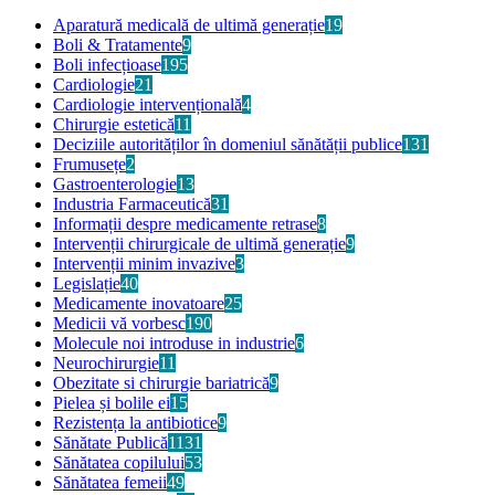
Aparatură medicală de ultimă generație
19
Boli & Tratamente
9
Boli infecțioase
195
Cardiologie
21
Cardiologie intervențională
4
Chirurgie estetică
11
Deciziile autorităților în domeniul sănătății publice
131
Frumusețe
2
Gastroenterologie
13
Industria Farmaceutică
31
Informații despre medicamente retrase
8
Intervenții chirurgicale de ultimă generație
9
Intervenții minim invazive
3
Legislație
40
Medicamente inovatoare
25
Medicii vă vorbesc
190
Molecule noi introduse in industrie
6
Neurochirurgie
11
Obezitate si chirurgie bariatrică
9
Pielea și bolile ei
15
Rezistența la antibiotice
9
Sănătate Publică
1131
Sănătatea copilului
53
Sănătatea femeii
49