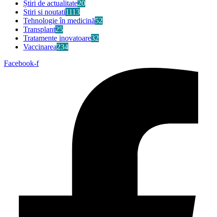
Știri de actualitate
20
Stiri si noutati
1113
Tehnologie în medicină
52
Transplant
25
Tratamente inovatoare
32
Vaccinarea
234
Facebook-f