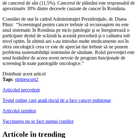
de cancerul de sân (11,5%). Cancerul de plămâni este responsabil de
aproximativ 30% dintre decesele cauzate de cancer în România.
Consilier de stat în cadrul Administraţiei Prezidenţiale, dr. Diana
Păun: “Screeningul pentru cancer trebuie să recunoaştem nu este
unul sistematic în România pe nicio patologie şi se înregistrează o
participare destul de scăzută la această procedură şi o calitatea sub
nivel optim. În ultimii ani s-au introdus multe medicamente noi în
sfera oncologică ceea ce este de apreciat dar trebuie să ne punem
problema sustenabilităţii sistemului de sănătate. Rolul prevenţiei este
unul hotărâtor de aceea avem nevoie de program funcţionale de
screening în toate patologiile oncologice.”
Distribuie acest articol
Tags
:
stiripescurt2
Articolul precedent
Testul online care arată riscul de a face cancer pulmonar
Articolul următor
Vaccinarea nu se face numai copiilor
Articole în trending