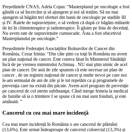
Președintele CNAS, Adela Cojan: “Masterplanul pe oncologie a fost
gândit ca să încercăm și să ajungem și noi să tratăm. Să nu mai
ajungem să băgăm trei sferturi din banii de oncologie pe stadiile III
și IV. Ratele de supraviețuire, o să vedem că după ce băgăm miliarde
de lei în chimioterapice și radioterapice. Îi găsim pe lista de decedați.
Nu avem rate de supraviețuire cumsecade. Ăsta a fost obicetivul
Masterplanului pe oncologie.”
Președintele Federației Asociațiilor Bolnavilor de Cancer din
România, Cezar Irimia: “Din câte ştim cu toţii în România nu avem
un plan naţional de cancer. Este cumva lăsat în Ministerul Sănătăţii
încă de pe vremea ministrului Achimaş . NU mai ştim nimic de acel
plan de cancer. De anii de zile spunem că este necesar un plan de
cancer , de un registru naţional de cancer şi multe nevoi pe care noi
le-am semnalat de ani de zile şi le tot repetăm ca şi programele de
prevenţia care nu există din păcate. Avem acel program de prevenţie
pe cancerul de col uterin subfinanţat. Când merge femeia la medical
de familie să ia o trimitere I se spune că nu mai sunt fonduri, şi este
amânată. ”
Cancerul cu cea mai mare incidență
Cea mai mare incidență în România o are cancerul de plămâni
(13,6%). Este urmat îndeaproape de cancerul colorectal (13,3%) și