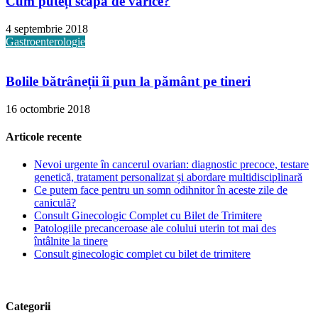
Cum puteți scăpa de varice?
4 septembrie 2018
Gastroenterologie
Bolile bătrâneții îi pun la pământ pe tineri
16 octombrie 2018
Articole recente
Nevoi urgente în cancerul ovarian: diagnostic precoce, testare
genetică, tratament personalizat și abordare multidisciplinară
Ce putem face pentru un somn odihnitor în aceste zile de
caniculă?
Consult Ginecologic Complet cu Bilet de Trimitere
Patologiile precanceroase ale colului uterin tot mai des
întâlnite la tinere
Consult ginecologic complet cu bilet de trimitere
Categorii