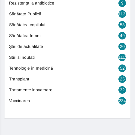
Rezistența la antibiotice
9
Sănătate Publică
1131
Sănătatea copilului
53
Sănătatea femeii
49
Știri de actualitate
20
Stiri si noutati
1113
Tehnologie în medicină
52
Transplant
25
Tratamente inovatoare
32
Vaccinarea
234