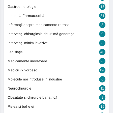
Gastroenterologie
13
Industria Farmaceutică
31
Informații despre medicamente retrase
8
Intervenții chirurgicale de ultimă generație
9
Intervenții minim invazive
3
Legislație
40
Medicamente inovatoare
25
Medicii vă vorbesc
190
Molecule noi introduse in industrie
6
Neurochirurgie
11
Obezitate si chirurgie bariatrică
9
Pielea și bolile ei
15